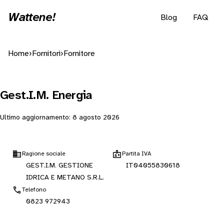
Wattene!
Blog
FAQ
Home
›
Fornitori
›
Fornitore
Gest.I.M. Energia
Ultimo aggiornamento:
8 agosto 2026
Ragione sociale
Partita IVA
GEST.I.M. GESTIONE
IT04055830618
IDRICA E METANO S.R.L.
Telefono
0823 972943