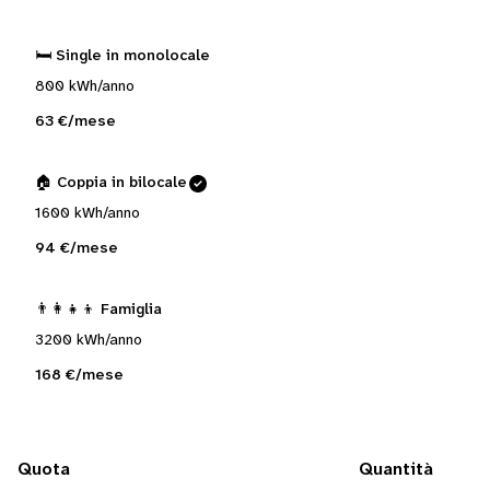
🛏️ Single in monolocale
800 kWh/anno
63 €/mese
🏠 Coppia in bilocale
1600 kWh/anno
94 €/mese
👨‍👩‍👧‍👦 Famiglia
3200 kWh/anno
168 €/mese
Quota
Quantità