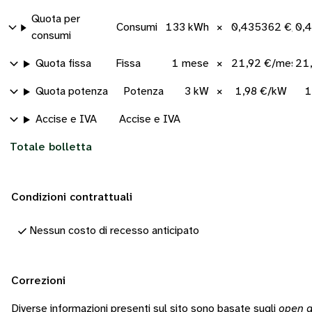
Quota per
Consumi
133 kWh
×
0,435362 €/kW
0,
consumi
Quota fissa
Fissa
1 mese
×
21,92 €/mese
21
Quota potenza
Potenza
3 kW
×
1,98 €/kW
1
Accise e IVA
Accise e IVA
Totale bolletta
Condizioni contrattuali
Nessun costo di recesso anticipato
Correzioni
Diverse informazioni presenti sul sito sono basate sugli
open d