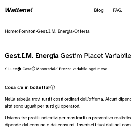
Wattene!
Blog
FAQ
Home
›
Fornitori
›
Gest.I.M. Energia
›
Offerta
Gest.I.M. Energia
Gestim Placet Variabil
⚡ Luce
🏠 Casa
⏱️ Monoraria
📈 Prezzo variabile ogni mese
Cosa c’è in bolletta?
ⓘ
Nella tabella trovi tutti i costi ordinari dell’offerta. Alcuni
dipend
altri sono
uguali per tutti gli operatori
.
Usiamo tre profili indicativi per mostrarti un preventivo realisti
dipende dal comune e dai consumi.
Inserisci i tuoi dati nel co