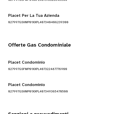
Placet Per La Tua Azienda
027997GSVMP01XXPL407340406239300
Offerte Gas Condominiale
Placet Condominio
027997GSFMP01XXPL407322487776900
Placet Condominio
027997GSVMP01XXPL407349365470500