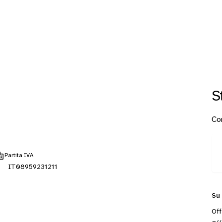
S
Con
Partita IVA
IT08959231211
Su
Off