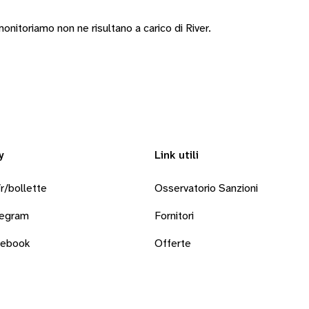
nitoriamo non ne risultano a carico di River.
y
Link utili
r/bollette
Osservatorio Sanzioni
legram
Fornitori
cebook
Offerte