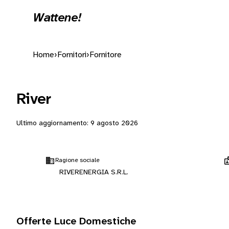
Wattene!
Home
›
Fornitori
›
Fornitore
River
Ultimo aggiornamento:
9 agosto 2026
Ragione sociale
RIVERENERGIA S.R.L.
Offerte Luce Domestiche