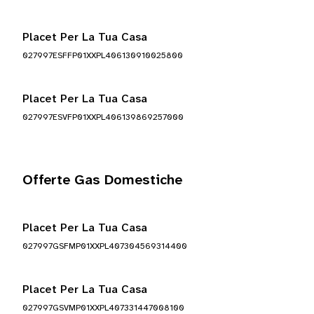
Placet Per La Tua Casa
027997ESFFP01XXPL406130910025800
Placet Per La Tua Casa
027997ESVFP01XXPL406139869257000
Offerte Gas Domestiche
Placet Per La Tua Casa
027997GSFMP01XXPL407304569314400
Placet Per La Tua Casa
027997GSVMP01XXPL407331447008100