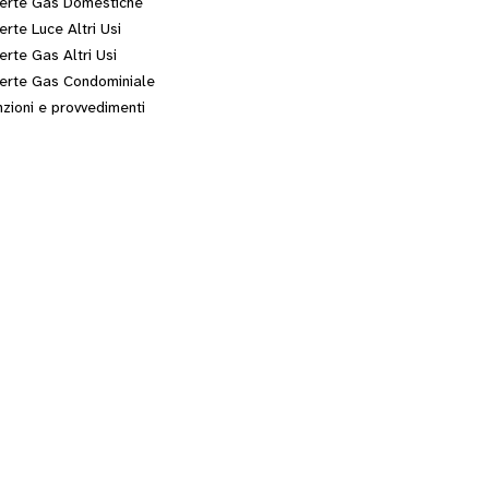
erte Gas Domestiche
erte Luce Altri Usi
erte Gas Altri Usi
erte Gas Condominiale
zioni e provvedimenti