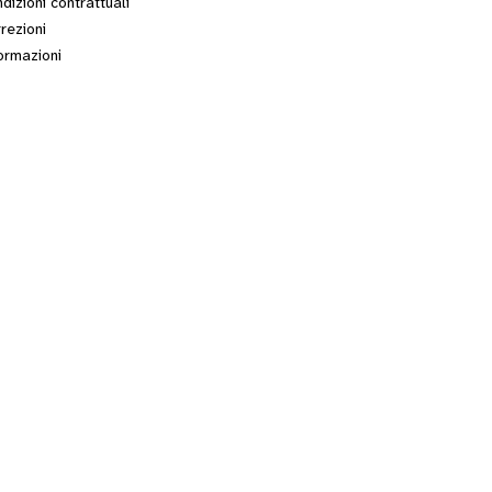
dizioni contrattuali
rezioni
ormazioni