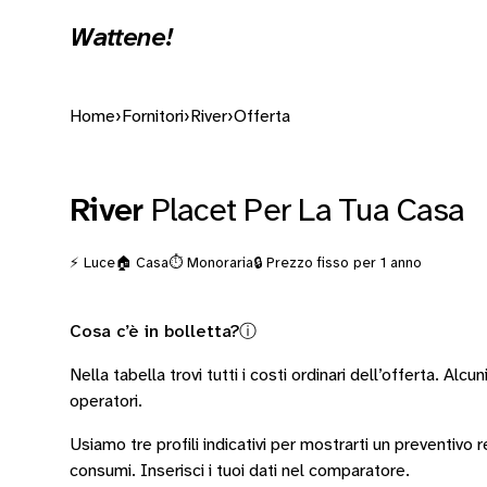
Wattene!
Home
›
Fornitori
›
River
›
Offerta
River
Placet Per La Tua Casa
⚡ Luce
🏠 Casa
⏱️ Monoraria
🔒 Prezzo fisso per 1 anno
Cosa c’è in bolletta?
ⓘ
Nella tabella trovi tutti i costi ordinari dell’offerta. Alcun
operatori
.
Usiamo tre profili indicativi per mostrarti un preventivo
consumi.
Inserisci i tuoi dati nel comparatore.