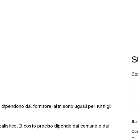
S
Con
i
dipendono dal fornitore
, altri sono
uguali per tutti gli
Su
 realistico. Il costo preciso dipende dal comune e dai
Cos