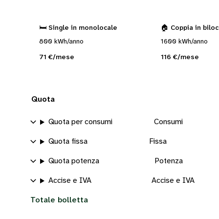
🛏️ Single in monolocale
🏠 Coppia in bilo
800 kWh/anno
1600 kWh/anno
71 €/mese
116 €/mese
Quota
Quota per consumi
Consumi
Quota fissa
Fissa
Quota potenza
Potenza
Accise e IVA
Accise e IVA
Totale bolletta