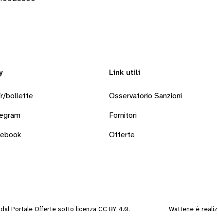
y
Link utili
r/bollette
Osservatorio Sanzioni
legram
Fornitori
cebook
Offerte
i dal
Portale Offerte
sotto
licenza CC BY 4.0
.
Wattene è reali