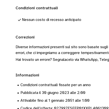
Condizioni contrattuali
Nessun costo di recesso anticipato
Correzioni
Diverse informazioni presenti sul sito sono basate sugli
errori, che ci impegniamo a correggere tempestivamen
Hai trovato un errore? Segnalacelo via
WhatsApp
,
Tele
Informazioni
•
Condizioni contrattuali fissate per un anno
•
Pubblicata il 30 giugno 2023 alle 2:00
•
Attivabile fino al 1 gennaio 2051 alle 1:00
•
Codice dell’offerta: 027997ESFFP01XXPL406130