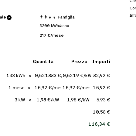
Con
Cor
Inf
cale
👨‍👩‍👧‍👦 Famiglia
3200 kWh/anno
217 €/mese
Quantità
Prezzo
Importi
133 kWh
×
0,621883 €/kWh
0,6219 €/kWh
82,92 €
1 mese
×
16,92 €/mese
16,92 €/mese
16,92 €
3 kW
×
1,98 €/kW
1,98 €/kW
5,93 €
10,58 €
116,34 €