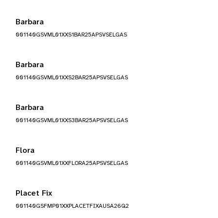
Barbara
001140GSVML01XXS1BAR25APSVSELGAS
Barbara
001140GSVML01XXS2BAR25APSVSELGAS
Barbara
001140GSVML01XXS3BAR25APSVSELGAS
Flora
001140GSVML01XXFLORA25APSVSELGAS
Placet Fix
001140GSFMP01XXPLACETFIXAUSA26Q2