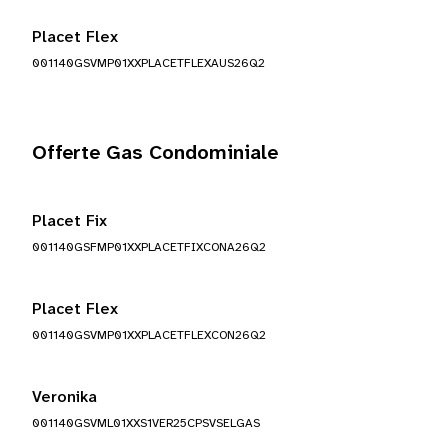
Placet Flex
001140GSVMP01XXPLACETFLEXAUS26Q2
Offerte Gas Condominiale
Placet Fix
001140GSFMP01XXPLACETFIXCONA26Q2
Placet Flex
001140GSVMP01XXPLACETFLEXCON26Q2
Veronika
001140GSVML01XXS1VER25CPSVSELGAS