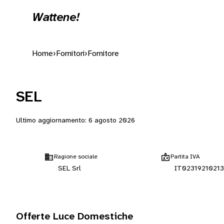
Wattene!
Home
›
Fornitori
›
Fornitore
SEL
Ultimo aggiornamento:
6 agosto 2026
Ragione sociale
Partita IVA
SEL Srl
IT02319210213
Offerte Luce Domestiche