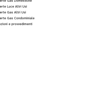
erte Gas Domestiche
erte Luce Altri Usi
erte Gas Altri Usi
erte Gas Condominiale
zioni e provvedimenti