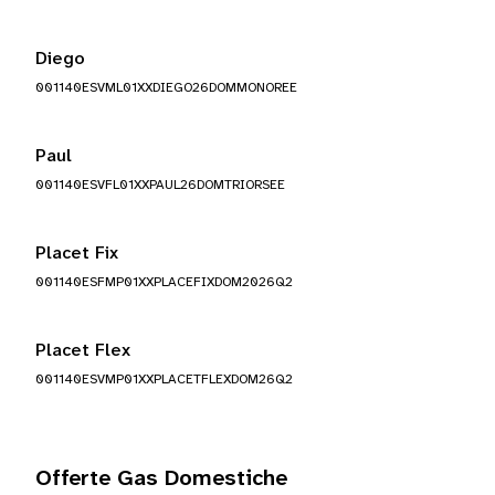
Diego
001140ESVML01XXDIEGO26DOMMONOREE
Paul
001140ESVFL01XXPAUL26DOMTRIORSEE
Placet Fix
001140ESFMP01XXPLACEFIXDOM2026Q2
Placet Flex
001140ESVMP01XXPLACETFLEXDOM26Q2
Offerte Gas Domestiche