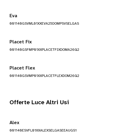
Eva
001140GSVML01XXEVA25DOMPSVSELGAS
Placet Fix
001140GSFMP01XXPLACETFIXDOMA26Q2
Placet Flex
001140GSVMP01XXPLACETFLEXDOM26Q2
Offerte Luce Altri Usi
Alex
001140ESVFL01XXALEXSELGASEEAUGS1