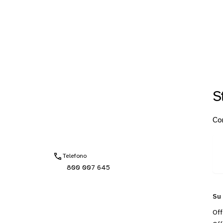
S
Con
Telefono
800 007 645
Su
Off