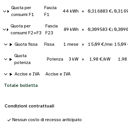
Quota per
Fascia
44 kWh
×
0,316883 €/kWh
0,316
consumi F1
F1
Quota per
Fascia
89 kWh
×
0,309583 €/kWh
0,309
consumi F2+F3
F23
Quota fissa
Fissa
1 mese
×
15,09 €/mese
15,09
Quota
Potenza
3 kW
×
1,98 €/kW
1,98
potenza
Accise e IVA
Accise e IVA
Totale bolletta
Condizioni contrattuali
Nessun costo di recesso anticipato