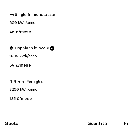
🛏️ Single in monolocale
800 kWh/anno
46 €/mese
🏠 Coppia in bilocale
1600 kWh/anno
69 €/mese
👨‍👩‍👧‍👦 Famiglia
3200 kWh/anno
125 €/mese
Quota
Quantità
Pr