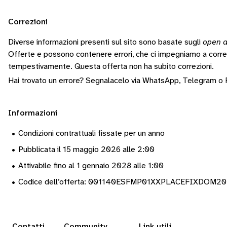
Correzioni
Diverse informazioni presenti sul sito sono basate sugli
open d
Offerte e possono contenere errori, che ci impegniamo a corr
tempestivamente.
Questa offerta non ha subito correzioni.
Hai trovato un errore? Segnalacelo via
WhatsApp
,
Telegram
o
Informazioni
•
Condizioni contrattuali fissate per un anno
•
Pubblicata il 15 maggio 2026 alle 2:00
•
Attivabile fino al 1 gennaio 2028 alle 1:00
•
Codice dell’offerta: 001140ESFMP01XXPLACEFIXDOM2
Contatti
Community
Link utili