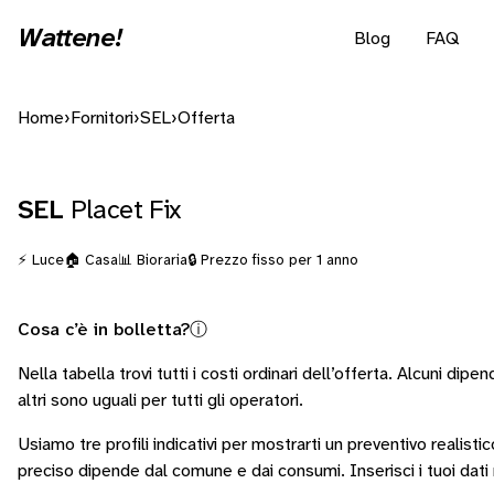
Wattene!
Blog
FAQ
Home
›
Fornitori
›
SEL
›
Offerta
SEL
Placet Fix
⚡ Luce
🏠 Casa
📊 Bioraria
🔒 Prezzo fisso per 1 anno
Cosa c’è in bolletta?
ⓘ
Nella tabella trovi tutti i costi ordinari dell’offerta. Alcuni
dipend
altri sono
uguali per tutti gli operatori
.
Usiamo tre profili indicativi per mostrarti un preventivo realistic
preciso dipende dal comune e dai consumi.
Inserisci i tuoi dat