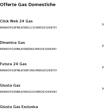
Offerte Gas Domestiche
Click Web 24 Gas
000039GSFML01XXCLCG1005261260731
Dinamica Gas
000039GSVML01XXDING1001261260401
Futura 24 Gas
000039GSFML01XXFURG1006261260731
Giusta Gas
000039GSVML01XXGIUG10B1261260401
Giusta Gas Esclusiva