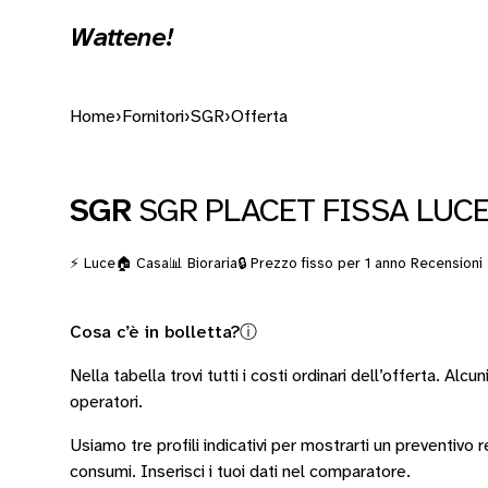
Wattene!
Home
›
Fornitori
›
SGR
›
Offerta
SGR
SGR PLACET FISSA LUCE
⚡ Luce
🏠 Casa
📊 Bioraria
🔒 Prezzo fisso per 1 anno
Recensioni 
Cosa c’è in bolletta?
ⓘ
Nella tabella trovi tutti i costi ordinari dell’offerta. Alcun
operatori
.
Usiamo tre profili indicativi per mostrarti un preventivo
consumi.
Inserisci i tuoi dati nel comparatore.