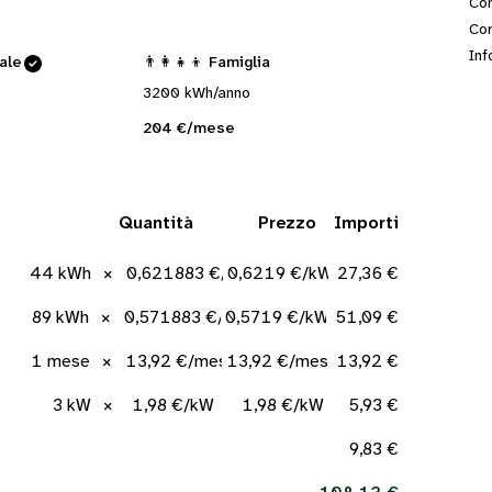
Con
Cor
Inf
cale
👨‍👩‍👧‍👦 Famiglia
3200 kWh/anno
204 €/mese
Quantità
Prezzo
Importi
44 kWh
×
0,621883 €/kWh
0,6219 €/kWh
27,36 €
89 kWh
×
0,571883 €/kWh
0,5719 €/kWh
51,09 €
1 mese
×
13,92 €/mese
13,92 €/mese
13,92 €
3 kW
×
1,98 €/kW
1,98 €/kW
5,93 €
9,83 €