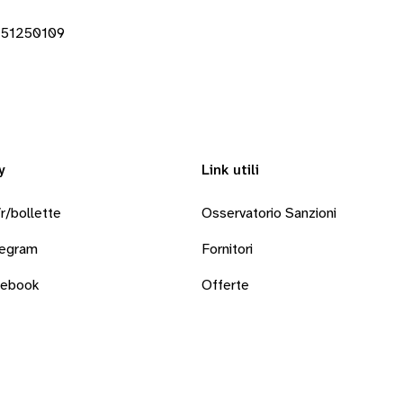
251250109
y
Link utili
r/bollette
Osservatorio Sanzioni
legram
Fornitori
cebook
Offerte