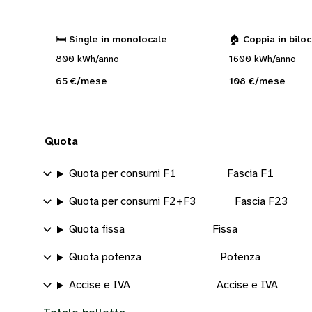
🛏️ Single in monolocale
🏠 Coppia in bilo
800 kWh/anno
1600 kWh/anno
65 €/mese
108 €/mese
Quota
Quota per consumi F1
Fascia F1
Quota per consumi F2+F3
Fascia F23
Quota fissa
Fissa
Quota potenza
Potenza
Accise e IVA
Accise e IVA