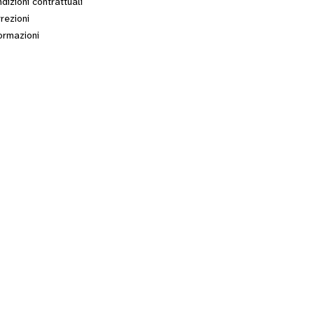
dizioni contrattuali
rezioni
ormazioni