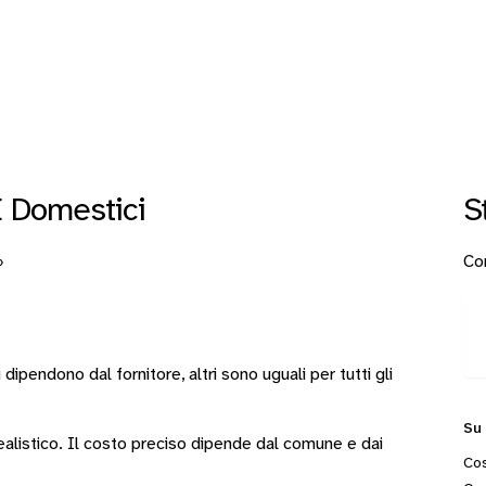
 Domestici
S
Con
›
i
dipendono dal fornitore
, altri sono
uguali per tutti gli
Su
 realistico. Il costo preciso dipende dal comune e dai
Cos