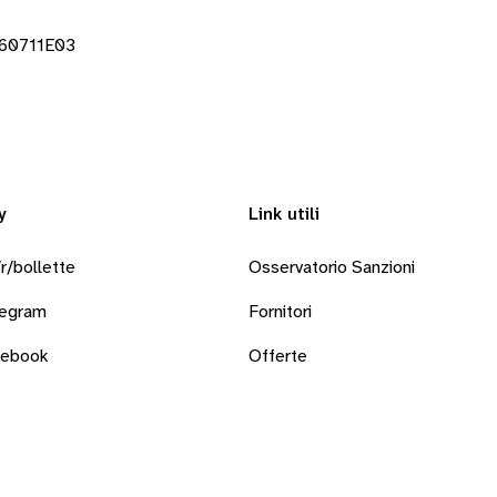
260711E03
y
Link utili
r/bollette
Osservatorio Sanzioni
legram
Fornitori
cebook
Offerte