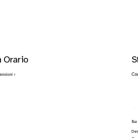
 Orario
S
Con
nsioni ›
Su
Des