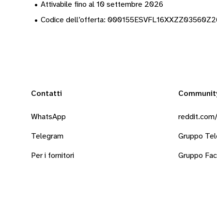
•
Attivabile fino al 10 settembre 2026
•
Codice dell’offerta: 000155ESVFL16XXZZ03560Z
Contatti
Communit
WhatsApp
reddit.com/
Telegram
Gruppo Te
Per i fornitori
Gruppo Fa