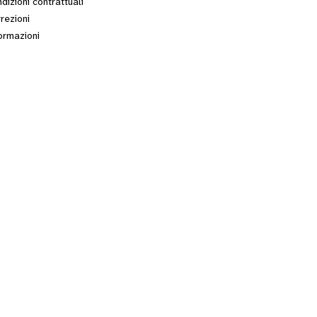
dizioni contrattuali
rezioni
ormazioni