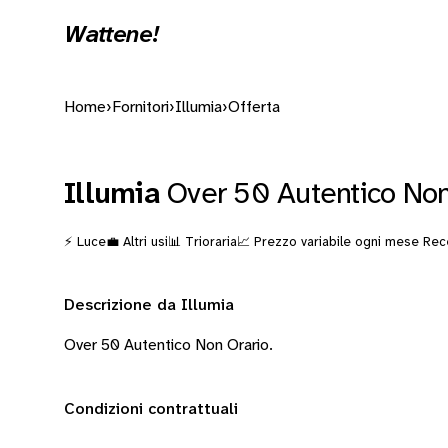
Wattene!
Home
›
Fornitori
›
Illumia
›
Offerta
Illumia
Over 50 Autentico Non
⚡ Luce
💼 Altri usi
📊 Trioraria
📈 Prezzo variabile ogni mese
Rece
Descrizione da Illumia
Over 50 Autentico Non Orario.
Condizioni contrattuali