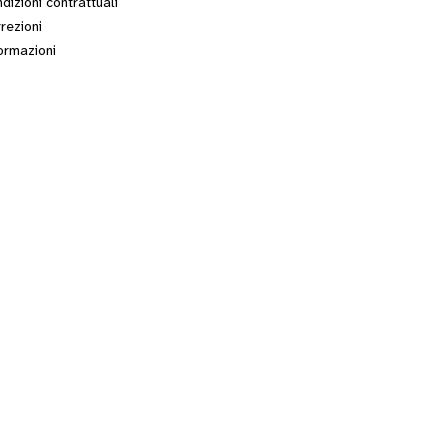
dizioni contrattuali
rezioni
ormazioni