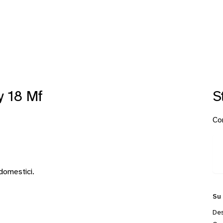
y 18 Mf
S
Con
 domestici.
Su
Des