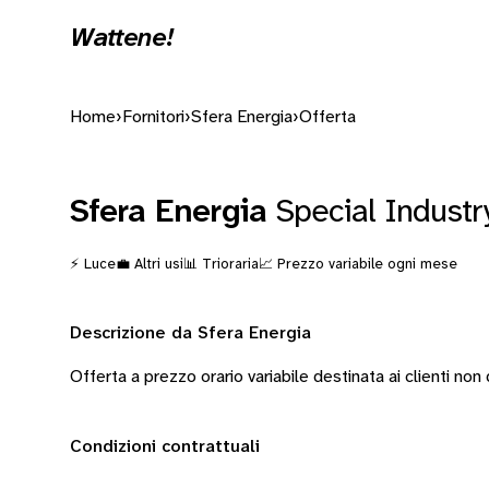
Wattene!
Home
›
Fornitori
›
Sfera Energia
›
Offerta
Sfera Energia
Special Industr
⚡ Luce
💼 Altri usi
📊 Trioraria
📈 Prezzo variabile ogni mese
Descrizione da Sfera Energia
Offerta a prezzo orario variabile destinata ai clienti non
Condizioni contrattuali