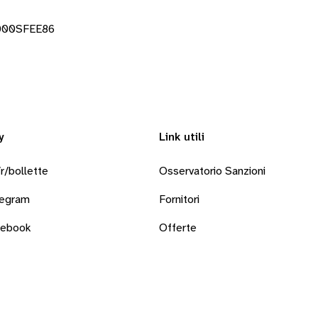
0000SFEE86
y
Link utili
r/bollette
Osservatorio Sanzioni
legram
Fornitori
cebook
Offerte