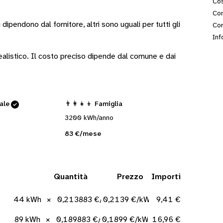
Cos
Con
i
dipendono dal fornitore
, altri sono
uguali per tutti gli
Cor
Inf
 realistico. Il costo preciso dipende dal comune e dai
cale
👨‍👩‍👧‍👦 Famiglia
3200 kWh/anno
83 €/mese
Quantità
Prezzo
Importi
44 kWh
×
0,213883 €/kWh
0,2139 €/kWh
9,41 €
89 kWh
×
0,189883 €/kWh
0,1899 €/kWh
16,96 €