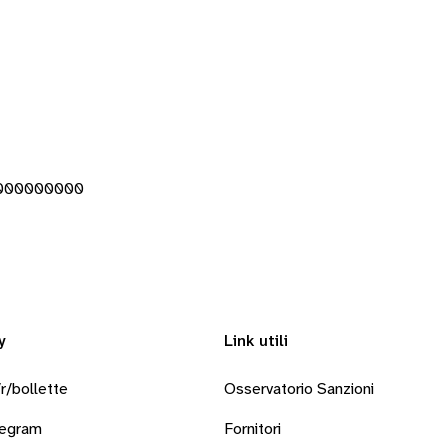
R000000000
y
Link utili
r/bollette
Osservatorio Sanzioni
legram
Fornitori