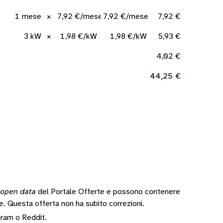
1 mese
×
7,92 €/mese
7,92 €/mese
7,92 €
3 kW
×
1,98 €/kW
1,98 €/kW
5,93 €
4,02 €
44,25 €
open data
del Portale Offerte e possono contenere
te.
Questa offerta non ha subito correzioni.
gram
o
Reddit
.