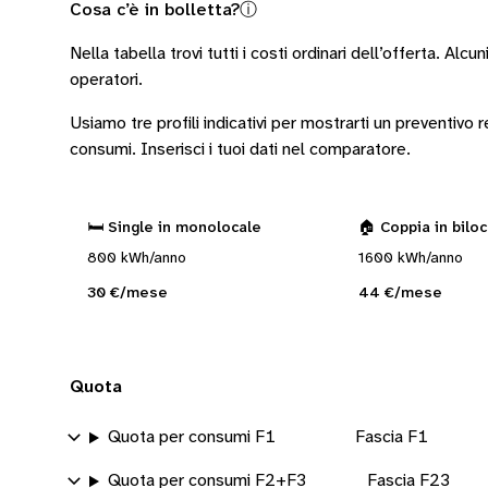
Cosa c’è in bolletta?
ⓘ
Nella tabella trovi tutti i costi ordinari dell’offerta. Alcun
operatori
.
Usiamo tre profili indicativi per mostrarti un preventivo
consumi.
Inserisci i tuoi dati nel comparatore.
🛏️ Single in monolocale
🏠 Coppia in bilo
800 kWh/anno
1600 kWh/anno
30 €/mese
44 €/mese
Quota
Quota per consumi F1
Fascia F1
Quota per consumi F2+F3
Fascia F23