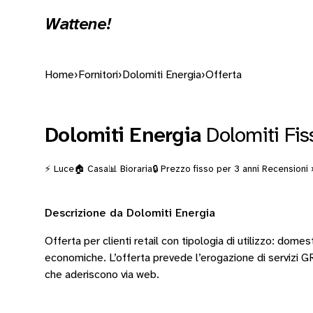
Wattene!
Home
›
Fornitori
›
Dolomiti Energia
›
Offerta
Dolomiti Energia
Dolomiti Fi
⚡ Luce
🏠 Casa
📊 Bioraria
🔒 Prezzo fisso per 3 anni
Recensioni 
Descrizione da Dolomiti Energia
Offerta per clienti retail con tipologia di utilizzo: dome
economiche. L’offerta prevede l’erogazione di servizi GR
che aderiscono via web.