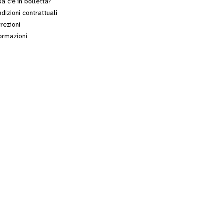
a c’è in bolletta?
dizioni contrattuali
rezioni
ormazioni