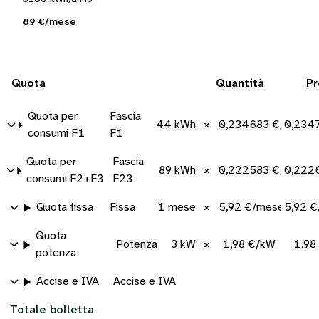
89 €/mese
Quota
Quantità
Pr
Quota per
Fascia
44 kWh
×
0,234683 €/kWh
0,234
consumi F1
F1
Quota per
Fascia
89 kWh
×
0,222583 €/kWh
0,222
consumi F2+F3
F23
Quota fissa
Fissa
1 mese
×
5,92 €/mese
5,92 
Quota
Potenza
3 kW
×
1,98 €/kW
1,98
potenza
Accise e IVA
Accise e IVA
Totale bolletta