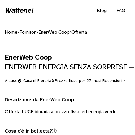
Wattene!
Blog
FAQ
Home
›
Fornitori
›
EnerWeb Coop
›
Offerta
EnerWeb Coop
ENERWEB ENERGIA SENZA SORPRESE — b
⚡ Luce
🏠 Casa
📊 Bioraria
🔒 Prezzo fisso per 27 mesi
Recensioni ›
Descrizione da EnerWeb Coop
Offerta LUCE bioraria a prezzo fisso ed energia verde.
Cosa c’è in bolletta?
ⓘ