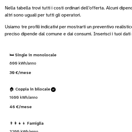
Nella tabella trovi tutti i costi ordinari dell’offerta. Alcuni
dipend
altri sono
uguali per tutti gli operatori
.
Usiamo tre profili indicativi per mostrarti un preventivo realistic
preciso dipende dal comune e dai consumi.
Inserisci i tuoi dat
🛏️ Single in monolocale
800 kWh/anno
30 €/mese
🏠 Coppia in bilocale
1600 kWh/anno
46 €/mese
👨‍👩‍👧‍👦 Famiglia
3200 kWh/anno