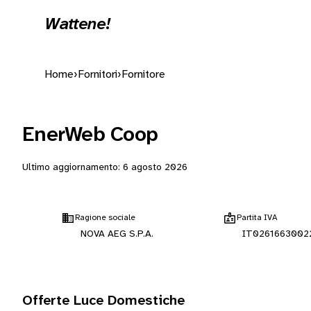
Wattene!
Home
›
Fornitori
›
Fornitore
EnerWeb Coop
Ultimo aggiornamento:
6 agosto 2026
Ragione sociale
Partita IVA
NOVA AEG S.P.A.
IT0261663002
Offerte Luce Domestiche