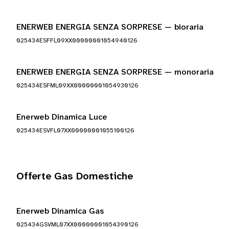
ENERWEB ENERGIA SENZA SORPRESE — bioraria
025434ESFFL09XX00000001054940126
ENERWEB ENERGIA SENZA SORPRESE — monoraria
025434ESFML09XX00000001054930126
Enerweb Dinamica Luce
025434ESVFL07XX00000001055100126
Offerte Gas Domestiche
Enerweb Dinamica Gas
025434GSVML07XX00000001054390126