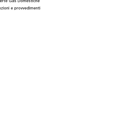
erte Gas Domestiche
zioni e provvedimenti