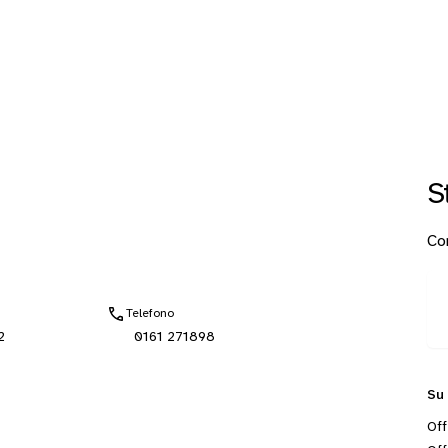
S
Con
Telefono
2
0161 271898
Su
Off