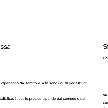
issa
S
Con
i
dipendono dal fornitore
, altri sono
uguali per tutti gli
Su
 realistico. Il costo preciso dipende dal comune e dai
Cos