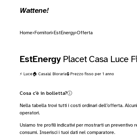
Wattene!
Home
›
Fornitori
›
EstEnergy
›
Offerta
EstEnergy
Placet Casa Luce F
⚡ Luce
🏠 Casa
📊 Bioraria
🔒 Prezzo fisso per 1 anno
Cosa c’è in bolletta?
ⓘ
Nella tabella trovi tutti i costi ordinari dell’offerta. Alcun
operatori
.
Usiamo tre profili indicativi per mostrarti un preventivo
consumi.
Inserisci i tuoi dati nel comparatore.