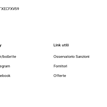
ETXECFXV59
y
Link utili
r/bollette
Osservatorio Sanzioni
legram
Fornitori
cebook
Offerte