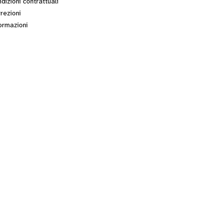
dizioni contrattuali
rezioni
ormazioni