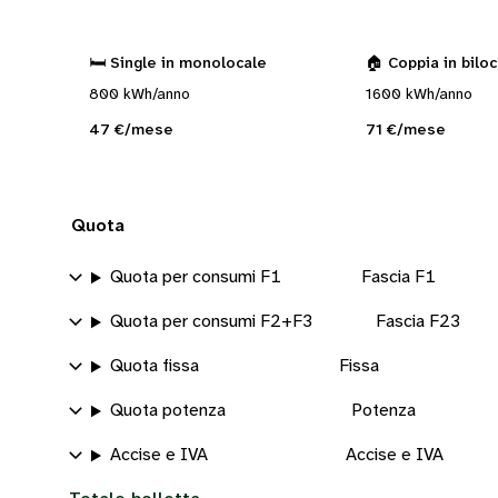
🛏️ Single in monolocale
🏠 Coppia in bilo
800 kWh/anno
1600 kWh/anno
47 €/mese
71 €/mese
Quota
Quota per consumi F1
Fascia F1
Quota per consumi F2+F3
Fascia F23
Quota fissa
Fissa
Quota potenza
Potenza
Accise e IVA
Accise e IVA