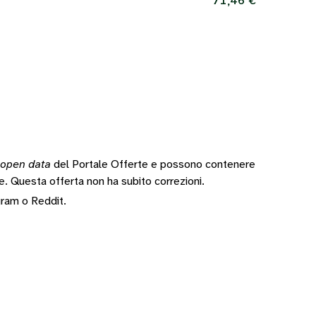
71,46 €
open data
del Portale Offerte e possono contenere
te.
Questa offerta non ha subito correzioni.
gram
o
Reddit
.