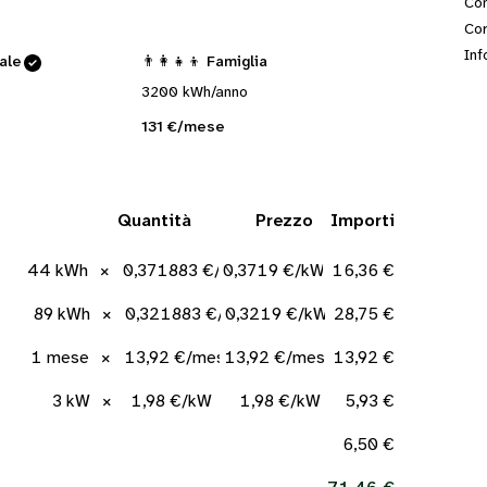
Con
Cor
Inf
cale
👨‍👩‍👧‍👦 Famiglia
3200 kWh/anno
131 €/mese
Quantità
Prezzo
Importi
44 kWh
×
0,371883 €/kWh
0,3719 €/kWh
16,36 €
89 kWh
×
0,321883 €/kWh
0,3219 €/kWh
28,75 €
1 mese
×
13,92 €/mese
13,92 €/mese
13,92 €
3 kW
×
1,98 €/kW
1,98 €/kW
5,93 €
6,50 €