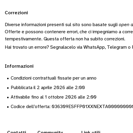
Correzioni
Diverse informazioni presenti sul sito sono basate sugli
open d
Offerte e possono contenere errori, che ci impegniamo a corr
tempestivamente.
Questa offerta non ha subito correzioni.
Hai trovato un errore? Segnalacelo via
WhatsApp
,
Telegram
o
Informazioni
•
Condizioni contrattuali fissate per un anno
•
Pubblicata il 2 aprile 2026 alle 2:00
•
Attivabile fino al 1 ottobre 2026 alle 2:00
•
Codice dell’offerta: 036309ESFFP01XXNEXTA00000000
Contatti
Community
Link utili