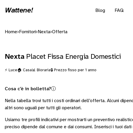
Wattene!
Blog
FAQ
Home
›
Fornitori
›
Nexta
›
Offerta
Nexta
Placet Fissa Energia Domestici
⚡ Luce
🏠 Casa
📊 Bioraria
🔒 Prezzo fisso per 1 anno
Cosa c’è in bolletta?
ⓘ
Nella tabella trovi tutti i costi ordinari dell’offerta. Alcuni
dipend
altri sono
uguali per tutti gli operatori
.
Usiamo tre profili indicativi per mostrarti un preventivo realistic
preciso dipende dal comune e dai consumi.
Inserisci i tuoi dat