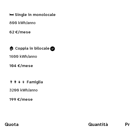
🛏️ Single in monolocale
800 kWh/anno
62 €/mese
🏠 Coppia in bilocale
1600 kWh/anno
104 €/mese
👨‍👩‍👧‍👦 Famiglia
3200 kWh/anno
199 €/mese
Quota
Quantità
P