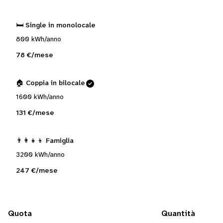
🛏️ Single in monolocale
800 kWh/anno
78 €/mese
🏠 Coppia in bilocale
1600 kWh/anno
131 €/mese
👨‍👩‍👧‍👦 Famiglia
3200 kWh/anno
247 €/mese
Quota
Quantità