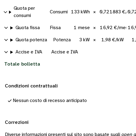
Quota per
Consumi
133 kWh
×
0,721883 €/kW
0,7
consumi
Quota fissa
Fissa
1 mese
×
16,92 €/mese
16,
Quota potenza
Potenza
3 kW
×
1,98 €/kW
1
Accise e IVA
Accise e IVA
Totale bolletta
Condizioni contrattuali
Nessun costo di recesso anticipato
Correzioni
Diverse informazioni presenti sul sito sono basate sugli
open d