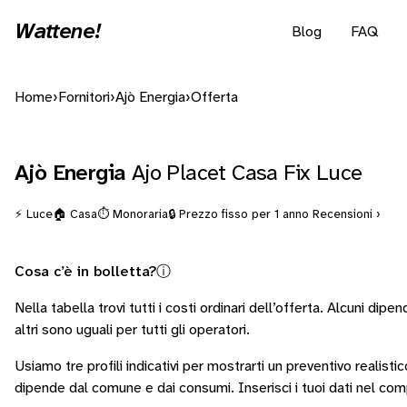
Wattene!
Blog
FAQ
Home
›
Fornitori
›
Ajò Energia
›
Offerta
Ajò Energia
Ajo Placet Casa Fix Luce
⚡ Luce
🏠 Casa
⏱️ Monoraria
🔒 Prezzo fisso per 1 anno
Recensioni ›
Cosa c’è in bolletta?
ⓘ
Nella tabella trovi tutti i costi ordinari dell’offerta. Alcuni
dipend
altri sono
uguali per tutti gli operatori
.
Usiamo tre profili indicativi per mostrarti un preventivo realisti
dipende dal comune e dai consumi.
Inserisci i tuoi dati nel co