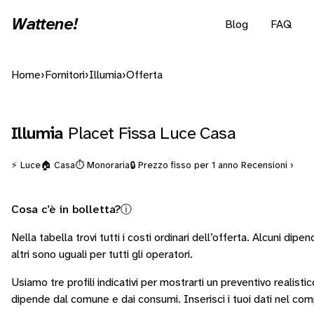
Wattene!
Blog
FAQ
Home
›
Fornitori
›
Illumia
›
Offerta
Illumia
Placet Fissa Luce Casa
⚡ Luce
🏠 Casa
⏱️ Monoraria
🔒 Prezzo fisso per 1 anno
Recensioni ›
Cosa c’è in bolletta?
ⓘ
Nella tabella trovi tutti i costi ordinari dell’offerta. Alcuni
dipend
altri sono
uguali per tutti gli operatori
.
Usiamo tre profili indicativi per mostrarti un preventivo realisti
dipende dal comune e dai consumi.
Inserisci i tuoi dati nel co