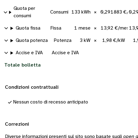
Quota per
Consumi
133 kWh
×
0,291883 €/kWh
0,2
consumi
Quota fissa
Fissa
1 mese
×
13,92 €/mese
13,
Quota potenza
Potenza
3 kW
×
1,98 €/kW
1,
Accise e IVA
Accise e IVA
Totale bolletta
Condizioni contrattuali
Nessun costo di recesso anticipato
Correzioni
Diverse informazioni presenti sul sito sono basate sugli
open d