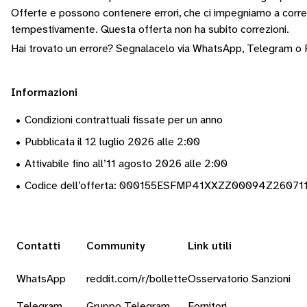
Offerte e possono contenere errori, che ci impegniamo a corr
tempestivamente.
Questa offerta non ha subito correzioni.
Hai trovato un errore? Segnalacelo via
WhatsApp
,
Telegram
o
Informazioni
•
Condizioni contrattuali fissate per un anno
•
Pubblicata il 12 luglio 2026 alle 2:00
•
Attivabile fino all’11 agosto 2026 alle 2:00
•
Codice dell’offerta: 000155ESFMP41XXZZ00094Z26071
Contatti
Community
Link utili
WhatsApp
reddit.com/r/bollette
Osservatorio Sanzioni
Telegram
Gruppo Telegram
Fornitori