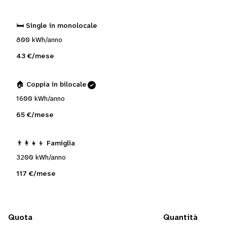
🛏️ Single in monolocale
800 kWh/anno
43 €/mese
🏠 Coppia in bilocale
1600 kWh/anno
65 €/mese
👨‍👩‍👧‍👦 Famiglia
3200 kWh/anno
117 €/mese
Quota
Quantità