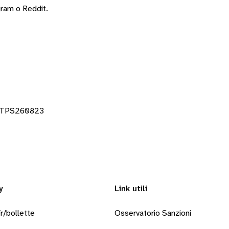
gram
o
Reddit
.
OSTPS260823
y
Link utili
r/bollette
Osservatorio Sanzioni