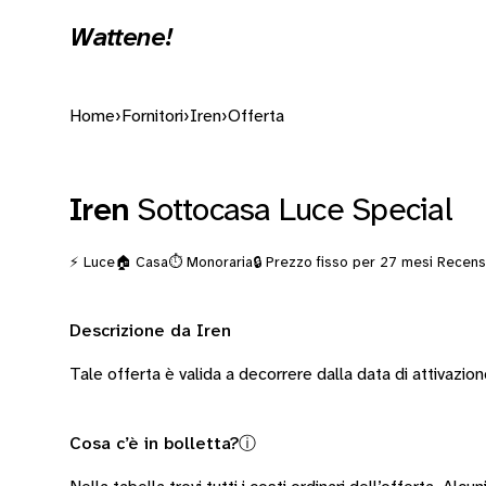
Wattene!
Home
›
Fornitori
›
Iren
›
Offerta
Iren
Sottocasa Luce Special
⚡ Luce
🏠 Casa
⏱️ Monoraria
🔒 Prezzo fisso per 27 mesi
Recensi
Descrizione da Iren
Tale offerta è valida a decorrere dalla data di attivazio
Cosa c’è in bolletta?
ⓘ