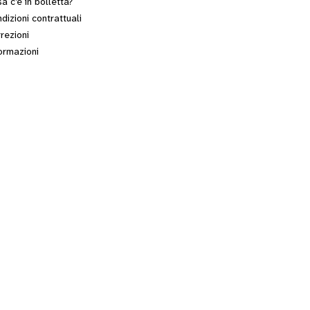
a c’è in bolletta?
dizioni contrattuali
rezioni
ormazioni