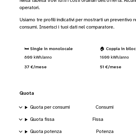
Nella tabella trovi tutti i costi ordinari dell’offerta. Alcun
operatori
.
Usiamo tre profili indicativi per mostrarti un preventivo
consumi.
Inserisci i tuoi dati nel comparatore.
🛏️ Single in monolocale
🏠 Coppia in bilo
800 kWh/anno
1600 kWh/anno
37 €/mese
51 €/mese
Quota
Quota per consumi
Consumi
Quota fissa
Fissa
Quota potenza
Potenza