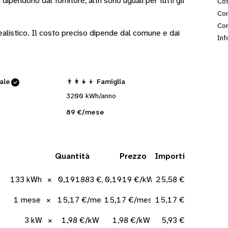
i
dipendono dal fornitore
, altri sono
uguali per tutti gli
Cos
Con
Cor
 realistico. Il costo preciso dipende dal comune e dai
Inf
cale
👨‍👩‍👧‍👦 Famiglia
3200 kWh/anno
89 €/mese
Quantità
Prezzo
Importi
133 kWh
×
0,191883 €/kWh
0,1919 €/kWh
25,58 €
1 mese
×
15,17 €/mese
15,17 €/mese
15,17 €
3 kW
×
1,98 €/kW
1,98 €/kW
5,93 €