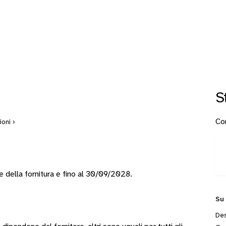
S
Con
oni ›
ne della fornitura e fino al 30/09/2028.
Su
Des