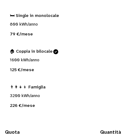
🛏️ Single in monolocale
800 kWh/anno
79 €/mese
🏠 Coppia in bilocale
1600 kWh/anno
125 €/mese
👨‍👩‍👧‍👦 Famiglia
3200 kWh/anno
226 €/mese
Quota
Quantità