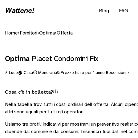
Wattene!
Blog
FAQ
Home
›
Fornitori
›
Optima
›
Offerta
Optima
Placet Condomini Fix
⚡ Luce
🏠 Casa
⏱️ Monoraria
🔒 Prezzo fisso per 1 anno
Recensioni ›
Cosa c’è in bolletta?
ⓘ
Nella tabella trovi tutti i costi ordinari dell’offerta. Alcuni
dipend
altri sono
uguali per tutti gli operatori
.
Usiamo tre profili indicativi per mostrarti un preventivo realisti
dipende dal comune e dai consumi.
Inserisci i tuoi dati nel co