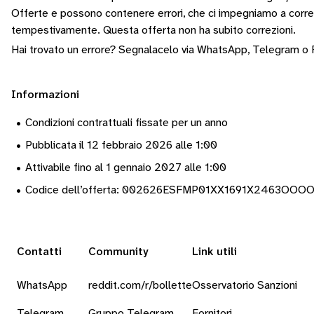
Offerte e possono contenere errori, che ci impegniamo a corr
tempestivamente.
Questa offerta non ha subito correzioni.
Hai trovato un errore? Segnalacelo via
WhatsApp
,
Telegram
o
Informazioni
•
Condizioni contrattuali fissate per un anno
•
Pubblicata il 12 febbraio 2026 alle 1:00
•
Attivabile fino al 1 gennaio 2027 alle 1:00
•
Codice dell’offerta: 002626ESFMP01XX1691X2463OO
Contatti
Community
Link utili
WhatsApp
reddit.com/r/bollette
Osservatorio Sanzioni
Telegram
Gruppo Telegram
Fornitori