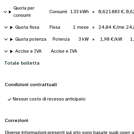
Quota per
Consumi
133 kWh
×
0,621883 €/kW
0,6
consumi
Quota fissa
Fissa
1 mese
×
24,84 €/mese
24,
Quota potenza
Potenza
3 kW
×
1,98 €/kW
1
Accise e IVA
Accise e IVA
Totale bolletta
Condizioni contrattuali
Nessun costo di recesso anticipato
Correzioni
Diverse informazioni presenti sul sito sono basate sugli
open d