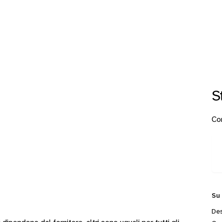
S
Con
Su
Des