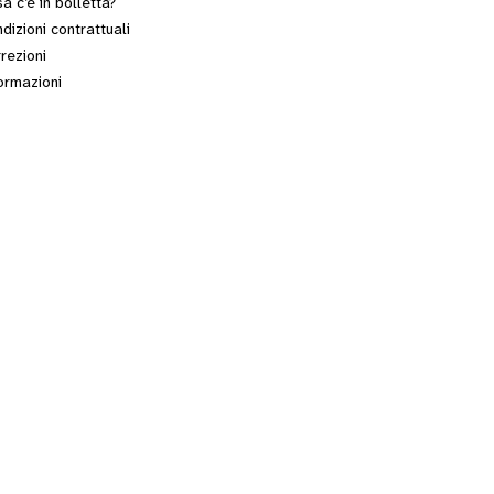
a c’è in bolletta?
dizioni contrattuali
rezioni
ormazioni