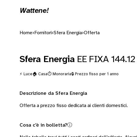
Wattene!
Home
›
Fornitori
›
Sfera Energia
›
Offerta
Sfera Energia
EE FIXA 144.12
⚡ Luce
🏠 Casa
⏱️ Monoraria
🔒 Prezzo fisso per 1 anno
Descrizione da Sfera Energia
Offerta a prezzo fisso dedicata ai clienti domestici.
Cosa c’è in bolletta?
ⓘ