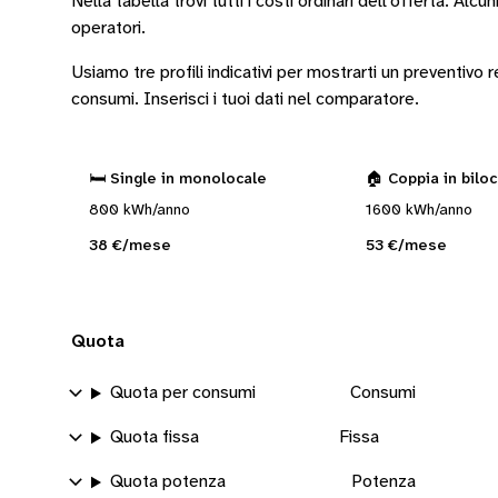
Nella tabella trovi tutti i costi ordinari dell’offerta. Alcun
operatori
.
Usiamo tre profili indicativi per mostrarti un preventivo
consumi.
Inserisci i tuoi dati nel comparatore.
🛏️ Single in monolocale
🏠 Coppia in bilo
800 kWh/anno
1600 kWh/anno
38 €/mese
53 €/mese
Quota
Quota per consumi
Consumi
Quota fissa
Fissa
Quota potenza
Potenza