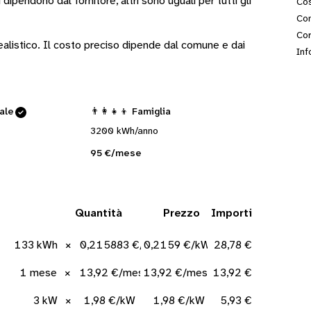
i
dipendono dal fornitore
, altri sono
uguali per tutti gli
Cos
Con
Cor
 realistico. Il costo preciso dipende dal comune e dai
Inf
cale
👨‍👩‍👧‍👦 Famiglia
3200 kWh/anno
95 €/mese
Quantità
Prezzo
Importi
133 kWh
×
0,215883 €/kWh
0,2159 €/kWh
28,78 €
1 mese
×
13,92 €/mese
13,92 €/mese
13,92 €
3 kW
×
1,98 €/kW
1,98 €/kW
5,93 €