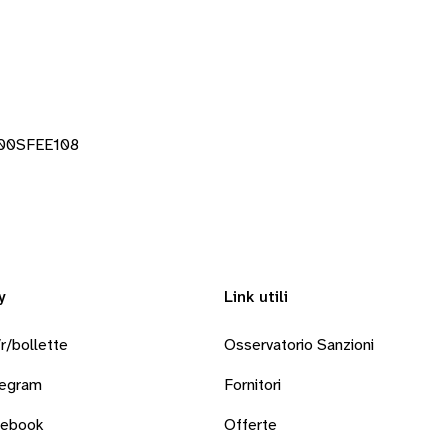
000SFEE108
y
Link utili
r/bollette
Osservatorio Sanzioni
legram
Fornitori
cebook
Offerte