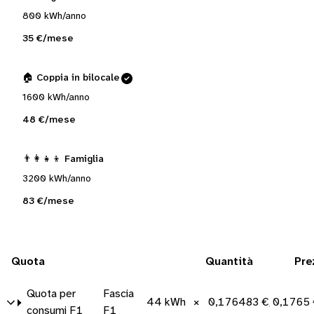
800 kWh/anno
35 €/mese
🏠 Coppia in bilocale
1600 kWh/anno
48 €/mese
👨‍👩‍👧‍👦 Famiglia
3200 kWh/anno
83 €/mese
Quota
Quantità
Pre
Quota per
Fascia
44 kWh
×
0,176483 €/kWh
0,1765
consumi F1
F1