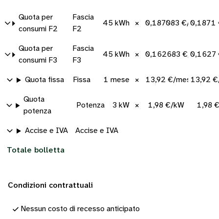
Quota per
Fascia
45 kWh
×
0,187083 €/kWh
0,1871
consumi F2
F2
Quota per
Fascia
45 kWh
×
0,162683 €/kWh
0,1627
consumi F3
F3
Quota fissa
Fissa
1 mese
×
13,92 €/mese
13,92 
Quota
Potenza
3 kW
×
1,98 €/kW
1,98 
potenza
Accise e IVA
Accise e IVA
Totale bolletta
Condizioni contrattuali
Nessun costo di recesso anticipato