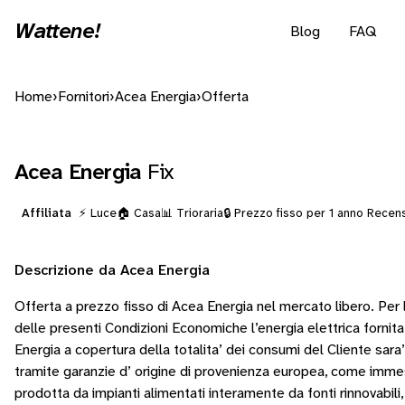
Wattene!
Blog
FAQ
Home
›
Fornitori
›
Acea Energia
›
Offerta
Acea Energia
Fix
Affiliata
⚡ Luce
🏠 Casa
📊 Trioraria
🔒 Prezzo fisso per 1 anno
Recens
Descrizione da Acea Energia
Offerta a prezzo fisso di Acea Energia nel mercato libero. Per l
delle presenti Condizioni Economiche l’energia elettrica fornit
Energia a copertura della totalita’ dei consumi del Cliente sara’ 
tramite garanzie d’ origine di provenienza europea, come imme
prodotta da impianti alimentati interamente da fonti rinnovabili,