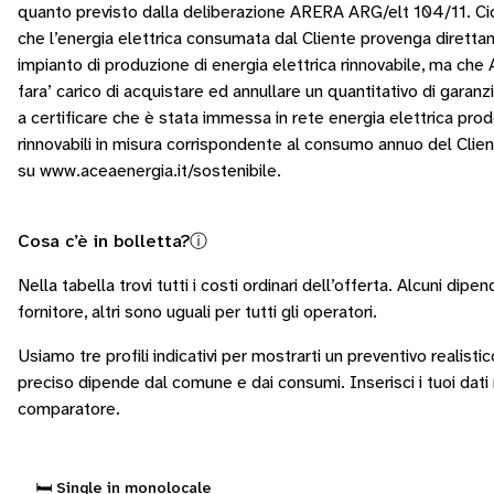
quanto previsto dalla deliberazione ARERA ARG/elt 104/11. Cio
che l’energia elettrica consumata dal Cliente provenga dirett
impianto di produzione di energia elettrica rinnovabile, ma che 
fara’ carico di acquistare ed annullare un quantitativo di garanzi
a certificare che è stata immessa in rete energia elettrica prod
rinnovabili in misura corrispondente al consumo annuo del Client
su www.aceaenergia.it/sostenibile.
Cosa c’è in bolletta?
ⓘ
Nella tabella trovi tutti i costi ordinari dell’offerta. Alcuni
dipen
fornitore
, altri sono
uguali per tutti gli operatori
.
Usiamo tre profili indicativi per mostrarti un preventivo realistic
preciso dipende dal comune e dai consumi.
Inserisci i tuoi dati
comparatore.
🛏️ Single in monolocale