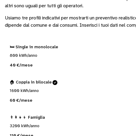
altri sono
uguali per tutti gli operatori
.
Usiamo tre profili indicativi per mostrarti un preventivo realisti
dipende dal comune e dai consumi.
Inserisci i tuoi dati nel co
🛏️ Single in monolocale
800 kWh/anno
40 €/mese
🏠 Coppia in bilocale
1600 kWh/anno
60 €/mese
👨‍👩‍👧‍👦 Famiglia
3200 kWh/anno
110 €/mese