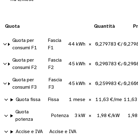
Quota
Quantità
P
Quota per
Fascia
44 kWh
×
0,279783 €/kWh
0,279
consumi F1
F1
Quota per
Fascia
45 kWh
×
0,290783 €/kWh
0,290
consumi F2
F2
Quota per
Fascia
45 kWh
×
0,259983 €/kWh
0,260
consumi F3
F3
Quota fissa
Fissa
1 mese
×
11,63 €/mese
11,63
Quota
Potenza
3 kW
×
1,98 €/kW
1,98
potenza
Accise e IVA
Accise e IVA