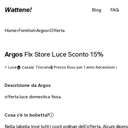
Wattene!
Blog
FAQ
Home
›
Fornitori
›
Argos
›
Offerta
Argos
Fix Store Luce Sconto 15%
⚡ Luce
🏠 Casa
📊 Trioraria
🔒 Prezzo fisso per 1 anno
Recensioni ›
Descrizione da Argos
offerta luce domestica fissa.
Cosa c’è in bolletta?
ⓘ
Nella tabella trovi tutti i costi ordinari dell’offerta. Alcuni
dipend