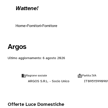
Wattene!
Home
›
Fornitori
›
Fornitore
Argos
Ultimo aggiornamento:
6 agosto 2026
Ragione sociale
Partita IVA
ARGOS S.R.L. - Socio Unico
IT0951599096
Offerte Luce Domestiche