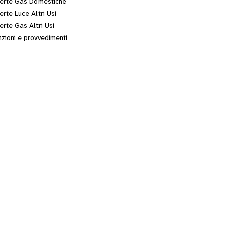
erte Gas Domestiche
erte Luce Altri Usi
erte Gas Altri Usi
zioni e provvedimenti