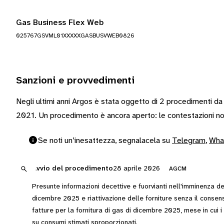
Gas Business Flex Web
025767GSVML01XXXXXGASBUSVWEB0826
Sanzioni e provvedimenti
Negli ultimi anni Argos è stata oggetto di 2 procedimenti da
2021. Un procedimento è ancora aperto: le contestazioni no
Se noti un’inesattezza, segnalacela su
Telegram
,
Wha
Avvio del procedimento
28 aprile 2026
AGCM
Presunte informazioni decettive e fuorvianti nell'imminenza del
dicembre 2025 e riattivazione delle forniture senza il consen
fatture per la fornitura di gas di dicembre 2025, mese in cui i c
su consumi stimati sproporzionati.