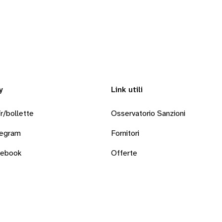
y
Link utili
r/bollette
Osservatorio Sanzioni
legram
Fornitori
cebook
Offerte