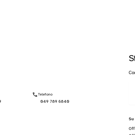
S
Con
Telefono
9
049 789 6840
Su
Off