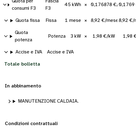
Quota per
Fascia
45 kWh
×
0,176878 €/kWh
0,1769
consumi F3
F3
Quota fissa
Fissa
1 mese
×
8,92 €/mese
8,92 €
Quota
Potenza
3 kW
×
1,98 €/kW
1,98 
potenza
Accise e IVA
Accise e IVA
Totale bolletta
In abbinamento
MANUTENZIONE CALDAIA.
Condizioni contrattuali