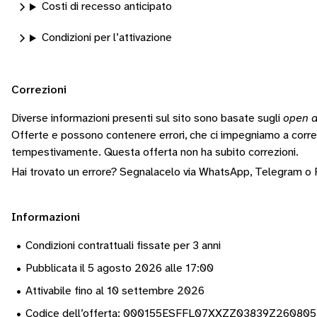
Costi di recesso anticipato
Condizioni per l’attivazione
Correzioni
Diverse informazioni presenti sul sito sono basate sugli
open d
Offerte e possono contenere errori, che ci impegniamo a corr
tempestivamente.
Questa offerta non ha subito correzioni.
Hai trovato un errore? Segnalacelo via
WhatsApp
,
Telegram
o
Informazioni
•
Condizioni contrattuali fissate per 3 anni
•
Pubblicata il 5 agosto 2026 alle 17:00
•
Attivabile fino al 10 settembre 2026
•
Codice dell’offerta: 000155ESFFL07XXZZ03839Z26080