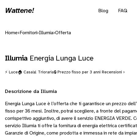
Wattene!
Blog
FAQ
Home
›
Fornitori
›
Illumia
›
Offerta
Illumia
Energia Lunga Luce
⚡ Luce
🏠 Casa
📊 Trioraria
🔒 Prezzo fisso per 3 anni
Recensioni ›
Descrizione da Illumia
Energia Lunga Luce è l’offerta che ti garantisce un prezzo dell’
fisso per 36 mesi. Inoltre, potrai scegliere, a fronte del pagam
corrispettivo aggiuntivo, di avere il servizio ENERGIA VERDE. C
servizio Illumia ti offre la fornitura di energia elettrica certifica
Garanzie di Origine, come prodotta e immessa in rete da impian