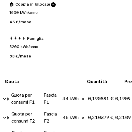
🏠 Coppia in bilocale
1600 kWh/anno
45 €/mese
👨‍👩‍👧‍👦 Famiglia
3200 kWh/anno
83 €/mese
Quota
Quantità
Pr
Quota per
Fascia
44 kWh
×
0,190881 €/kWh
0,1909
consumi F1
F1
Quota per
Fascia
45 kWh
×
0,210879 €/kWh
0,2109
consumi F2
F2