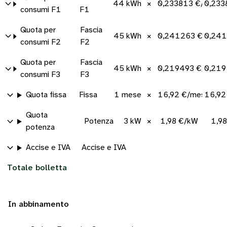
44 kWh
×
0,233813 €/kWh
0,233
consumi F1
F1
Quota per
Fascia
45 kWh
×
0,241263 €/kWh
0,241
consumi F2
F2
Quota per
Fascia
45 kWh
×
0,219493 €/kWh
0,219
consumi F3
F3
Quota fissa
Fissa
1 mese
×
16,92 €/mese
16,92
Quota
Potenza
3 kW
×
1,98 €/kW
1,9
potenza
Accise e IVA
Accise e IVA
Totale bolletta
In abbinamento