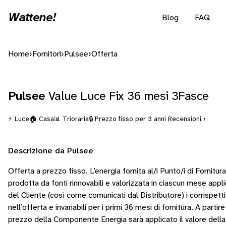
Wattene!
Blog
FAQ
Home
›
Fornitori
›
Pulsee
›
Offerta
Pulsee
Value Luce Fix 36 mesi 3Fasce
⚡ Luce
🏠 Casa
📊 Trioraria
🔒 Prezzo fisso per 3 anni
Recensioni ›
Descrizione da Pulsee
Offerta a prezzo fisso. L’energia fornita al/i Punto/i di Fornitu
prodotta da fonti rinnovabili e valorizzata in ciascun mese app
del Cliente (così come comunicati dal Distributore) i corrispettivi
nell’offerta e invariabili per i primi 36 mesi di fornitura. A parti
prezzo della Componente Energia sarà applicato il valore della