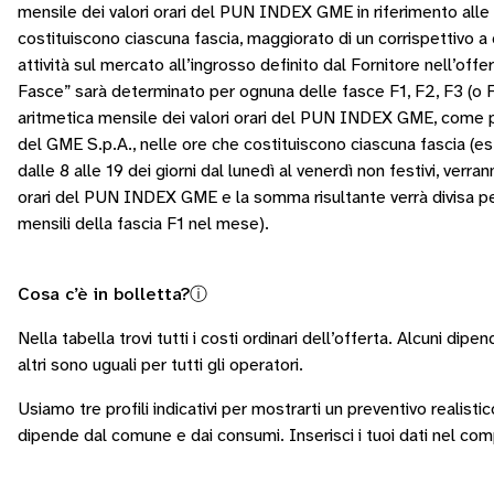
mensile dei valori orari del PUN INDEX GME in riferimento alle
costituiscono ciascuna fascia, maggiorato di un corrispettivo a
attività sul mercato all’ingrosso definito dal Fornitore nell’off
Fasce” sarà determinato per ognuna delle fasce F1, F2, F3 (o
aritmetica mensile dei valori orari del PUN INDEX GME, come pu
del GME S.p.A., nelle ore che costituiscono ciascuna fascia (es.
dalle 8 alle 19 dei giorni dal lunedì al venerdì non festivi, verra
orari del PUN INDEX GME e la somma risultante verrà divisa pe
mensili della fascia F1 nel mese).
Cosa c’è in bolletta?
ⓘ
Nella tabella trovi tutti i costi ordinari dell’offerta. Alcuni
dipend
altri sono
uguali per tutti gli operatori
.
Usiamo tre profili indicativi per mostrarti un preventivo realisti
dipende dal comune e dai consumi.
Inserisci i tuoi dati nel co