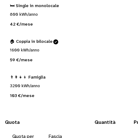
🛏️ Single in monolocale
800 kWh/anno
42 €/mese
🏠 Coppia in bilocale
1600 kWh/anno
59 €/mese
👨‍👩‍👧‍👦 Famiglia
3200 kWh/anno
103 €/mese
Quota
Quantità
P
Quota per
Fascia