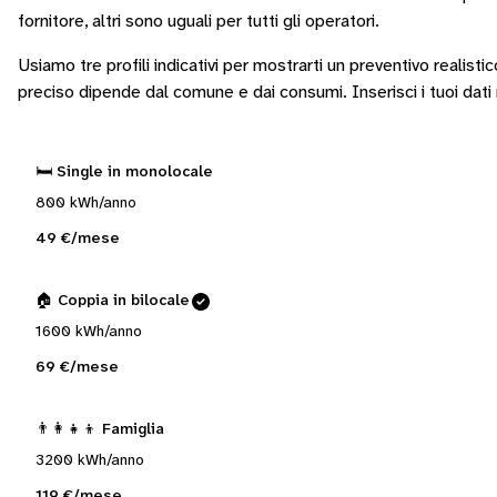
fornitore
, altri sono
uguali per tutti gli operatori
.
Usiamo tre profili indicativi per mostrarti un preventivo realistic
preciso dipende dal comune e dai consumi.
Inserisci i tuoi dat
🛏️ Single in monolocale
800 kWh/anno
49 €/mese
🏠 Coppia in bilocale
1600 kWh/anno
69 €/mese
👨‍👩‍👧‍👦 Famiglia
3200 kWh/anno
119 €/mese