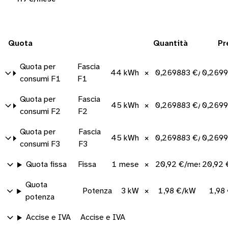
Quota
Quantità
Pr
Quota per
Fascia
44 kWh
×
0,269883 €/kWh
0,2699
consumi F1
F1
Quota per
Fascia
45 kWh
×
0,269883 €/kWh
0,2699
consumi F2
F2
Quota per
Fascia
45 kWh
×
0,269883 €/kWh
0,2699
consumi F3
F3
Quota fissa
Fissa
1 mese
×
20,92 €/mese
20,92 
Quota
Potenza
3 kW
×
1,98 €/kW
1,98
potenza
Accise e IVA
Accise e IVA