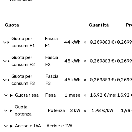
Quota
Quantità
Pr
Quota per
Fascia
44 kWh
×
0,269883 €/kWh
0,2699
consumi F1
F1
Quota per
Fascia
45 kWh
×
0,269883 €/kWh
0,2699
consumi F2
F2
Quota per
Fascia
45 kWh
×
0,269883 €/kWh
0,2699
consumi F3
F3
Quota fissa
Fissa
1 mese
×
16,92 €/mese
16,92
Quota
Potenza
3 kW
×
1,98 €/kW
1,98
potenza
Accise e IVA
Accise e IVA