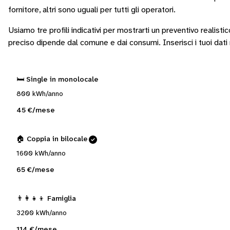
fornitore
, altri sono
uguali per tutti gli operatori
.
Usiamo tre profili indicativi per mostrarti un preventivo realistic
preciso dipende dal comune e dai consumi.
Inserisci i tuoi dat
🛏️ Single in monolocale
800 kWh/anno
45 €/mese
🏠 Coppia in bilocale
1600 kWh/anno
65 €/mese
👨‍👩‍👧‍👦 Famiglia
3200 kWh/anno
114 €/mese