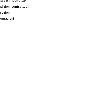
a c’è in bolletta?
dizioni contrattuali
rezioni
ormazioni