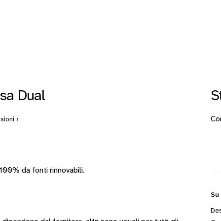
sa Dual
S
Con
sioni ›
0% da fonti rinnovabili.
Su
Des