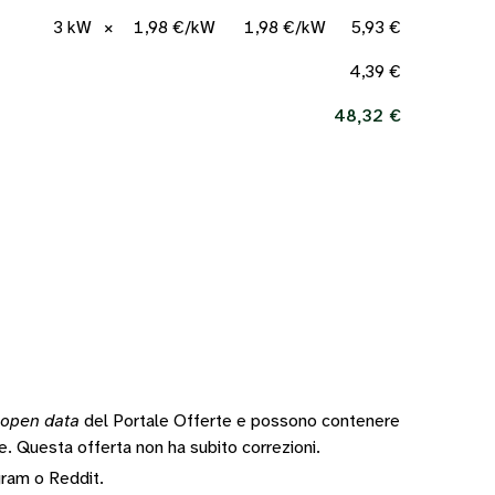
3 kW
×
1,98 €/kW
1,98 €/kW
5,93 €
4,39 €
48,32 €
open data
del Portale Offerte e possono contenere
te.
Questa offerta non ha subito correzioni.
gram
o
Reddit
.