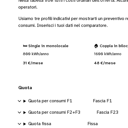
Nella tabella trovi tutti i costi ordinari dell’offerta. Alcun
operatori
.
Usiamo tre profili indicativi per mostrarti un preventivo
consumi.
Inserisci i tuoi dati nel comparatore.
🛏️ Single in monolocale
🏠 Coppia in bilo
800 kWh/anno
1600 kWh/anno
31 €/mese
48 €/mese
Quota
Quota per consumi F1
Fascia F1
Quota per consumi F2+F3
Fascia F23
Quota fissa
Fissa