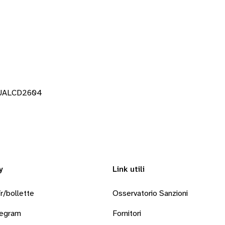
DUALCD2604
y
Link utili
r/bollette
Osservatorio Sanzioni
legram
Fornitori