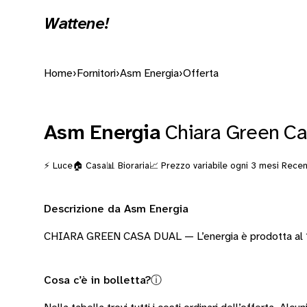
Wattene!
Home
›
Fornitori
›
Asm Energia
›
Offerta
Asm Energia
Chiara Green Ca
⚡ Luce
🏠 Casa
📊 Bioraria
📈 Prezzo variabile ogni 3 mesi
Recen
Descrizione da Asm Energia
CHIARA GREEN CASA DUAL — L’energia è prodotta al 10
Cosa c’è in bolletta?
ⓘ