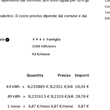
i
dipendono dal fornitore
, altri sono
uguali per tutti gli
Cos
Con
Cor
 realistico. Il costo preciso dipende dal comune e dai
Inf
cale
👨‍👩‍👧‍👦 Famiglia
3200 kWh/anno
92 €/mese
Quantità
Prezzo
Importi
44 kWh
×
0,235085 €/kWh
0,2351 €/kWh
10,34 €
89 kWh
×
0,232615 €/kWh
0,2326 €/kWh
20,78 €
1 mese
×
6,87 €/mese
6,87 €/mese
6,87 €