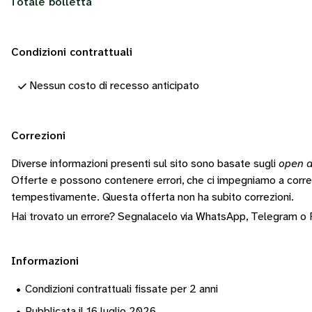
Totale bolletta
Condizioni contrattuali
Nessun costo di recesso anticipato
Correzioni
Diverse informazioni presenti sul sito sono basate sugli
open d
Offerte e possono contenere errori, che ci impegniamo a corr
tempestivamente.
Questa offerta non ha subito correzioni.
Hai trovato un errore? Segnalacelo via
WhatsApp
,
Telegram
o
Informazioni
•
Condizioni contrattuali fissate per 2 anni
•
Pubblicata il 16 luglio 2026