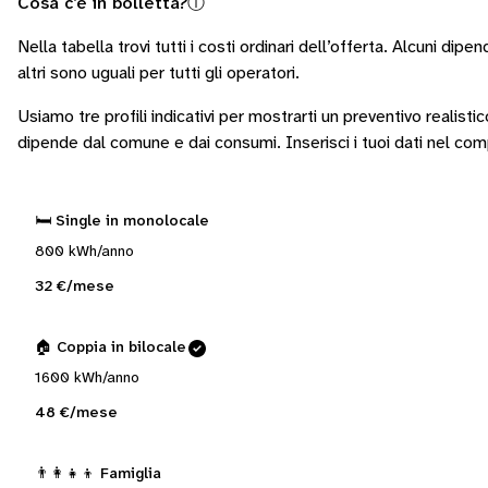
Cosa c’è in bolletta?
ⓘ
Nella tabella trovi tutti i costi ordinari dell’offerta. Alcuni
dipend
altri sono
uguali per tutti gli operatori
.
Usiamo tre profili indicativi per mostrarti un preventivo realisti
dipende dal comune e dai consumi.
Inserisci i tuoi dati nel co
🛏️ Single in monolocale
800 kWh/anno
32 €/mese
🏠 Coppia in bilocale
1600 kWh/anno
48 €/mese
👨‍👩‍👧‍👦 Famiglia