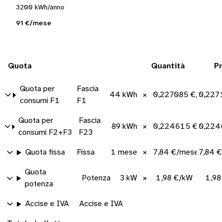
3200 kWh/anno
91 €/mese
Quota
Quantità
P
Quota per
Fascia
44 kWh
×
0,227085 €/kWh
0,227
consumi F1
F1
Quota per
Fascia
89 kWh
×
0,224615 €/kWh
0,224
consumi F2+F3
F23
Quota fissa
Fissa
1 mese
×
7,84 €/mese
7,84 
Quota
Potenza
3 kW
×
1,98 €/kW
1,98
potenza
Accise e IVA
Accise e IVA