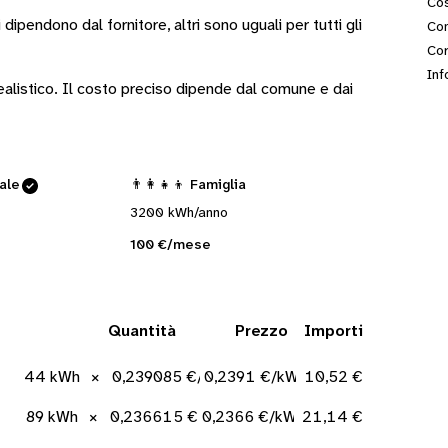
Cos
i
dipendono dal fornitore
, altri sono
uguali per tutti gli
Con
Cor
Inf
 realistico. Il costo preciso dipende dal comune e dai
cale
👨‍👩‍👧‍👦 Famiglia
3200 kWh/anno
100 €/mese
Quantità
Prezzo
Importi
44 kWh
×
0,239085 €/kWh
0,2391 €/kWh
10,52 €
89 kWh
×
0,236615 €/kWh
0,2366 €/kWh
21,14 €