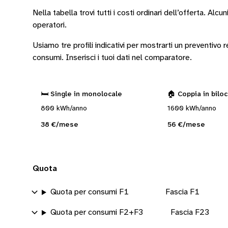
Nella tabella trovi tutti i costi ordinari dell’offerta. Alcun
operatori
.
Usiamo tre profili indicativi per mostrarti un preventivo
consumi.
Inserisci i tuoi dati nel comparatore.
🛏️ Single in monolocale
🏠 Coppia in bilo
800 kWh/anno
1600 kWh/anno
38 €/mese
56 €/mese
Quota
Quota per consumi F1
Fascia F1
Quota per consumi F2+F3
Fascia F23