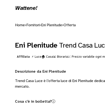
Wattene!
Home
›
Fornitori
›
Eni Plenitude
›
Offerta
Eni Plenitude
Trend Casa Lu
Affiliata
⚡ Luce
🏠 Casa
📊 Bioraria
📈 Prezzo variabile ogni 
Descrizione da Eni Plenitude
Trend Casa Luce è l’offerta luce di Eni Plenitude dedica
mercato.
Cosa c’è in bolletta?
ⓘ