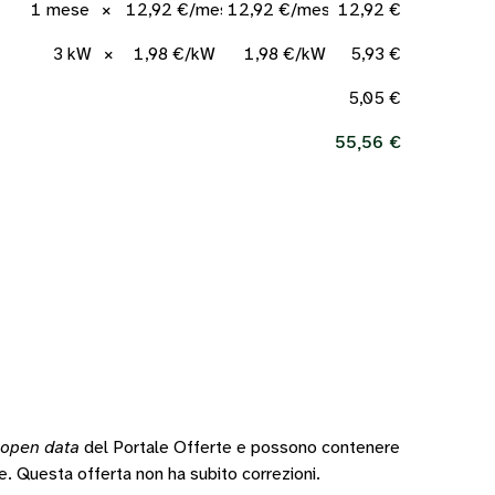
1 mese
×
12,92 €/mese
12,92 €/mese
12,92 €
3 kW
×
1,98 €/kW
1,98 €/kW
5,93 €
5,05 €
55,56 €
open data
del Portale Offerte e possono contenere
te.
Questa offerta non ha subito correzioni.