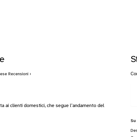
ce
S
Con
mese
Recensioni ›
ta ai clienti domestici, che segue l’andamento del
Su
Des