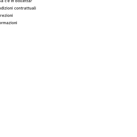
a c’è in bolletta?
dizioni contrattuali
rezioni
ormazioni