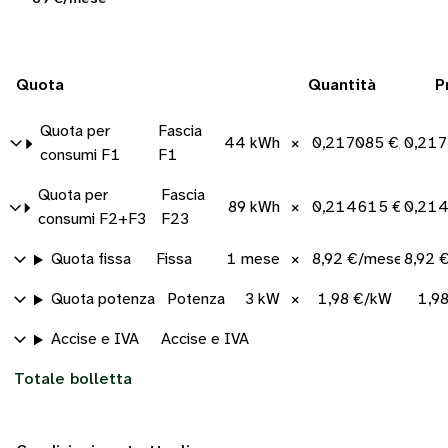
Quota
Quantità
P
Quota per
Fascia
44 kWh
×
0,217085 €/kWh
0,217
consumi F1
F1
Quota per
Fascia
89 kWh
×
0,214615 €/kWh
0,21
consumi F2+F3
F23
Quota fissa
Fissa
1 mese
×
8,92 €/mese
8,92 
Quota potenza
Potenza
3 kW
×
1,98 €/kW
1,9
Accise e IVA
Accise e IVA
Totale bolletta