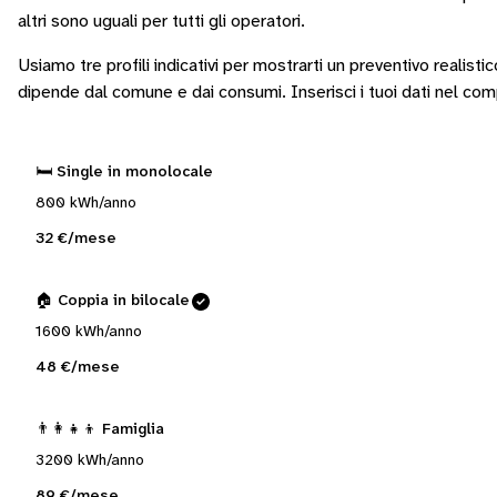
altri sono
uguali per tutti gli operatori
.
Usiamo tre profili indicativi per mostrarti un preventivo realisti
dipende dal comune e dai consumi.
Inserisci i tuoi dati nel co
🛏️ Single in monolocale
800 kWh/anno
32 €/mese
🏠 Coppia in bilocale
1600 kWh/anno
48 €/mese
👨‍👩‍👧‍👦 Famiglia
3200 kWh/anno
89 €/mese