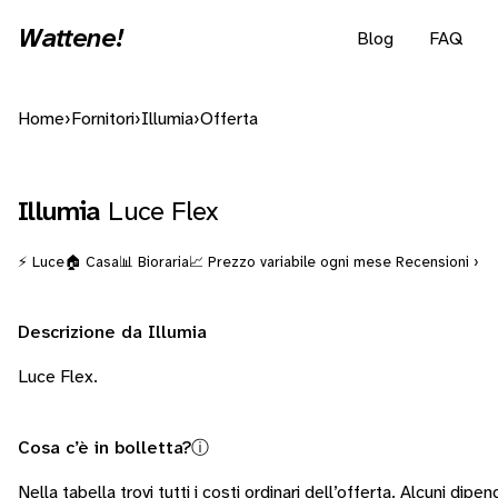
Wattene!
Blog
FAQ
Home
›
Fornitori
›
Illumia
›
Offerta
Illumia
Luce Flex
⚡ Luce
🏠 Casa
📊 Bioraria
📈 Prezzo variabile ogni mese
Recensioni ›
Descrizione da Illumia
Luce Flex.
Cosa c’è in bolletta?
ⓘ
Nella tabella trovi tutti i costi ordinari dell’offerta. Alcuni
dipend