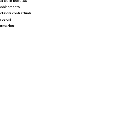
a c’è in bolletta?
abbinamento
dizioni contrattuali
rezioni
ormazioni