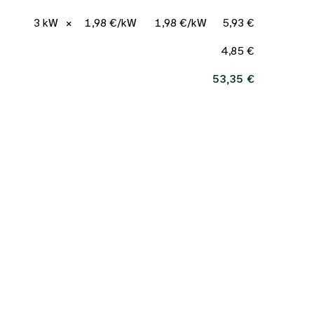
3 kW
×
1,98 €/kW
1,98 €/kW
5,93 €
4,85 €
53,35 €