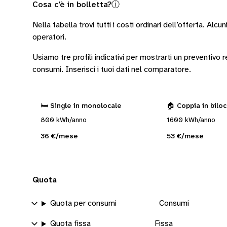
Cosa c’è in bolletta?
ⓘ
Nella tabella trovi tutti i costi ordinari dell’offerta. Alcun
operatori
.
Usiamo tre profili indicativi per mostrarti un preventivo
consumi.
Inserisci i tuoi dati nel comparatore.
🛏️ Single in monolocale
🏠 Coppia in bilo
800 kWh/anno
1600 kWh/anno
36 €/mese
53 €/mese
Quota
Quota per consumi
Consumi
Quota fissa
Fissa