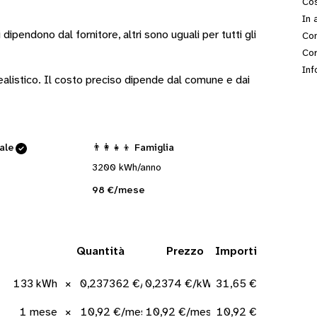
Cos
In 
i
dipendono dal fornitore
, altri sono
uguali per tutti gli
Con
Cor
Inf
 realistico. Il costo preciso dipende dal comune e dai
cale
👨‍👩‍👧‍👦 Famiglia
3200 kWh/anno
98 €/mese
Quantità
Prezzo
Importi
133 kWh
×
0,237362 €/kWh
0,2374 €/kWh
31,65 €
1 mese
×
10,92 €/mese
10,92 €/mese
10,92 €