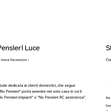
ensieri Luce
S
Con
ni mese
Recensioni ›
tude dedicata ai clienti domestici, che segue
o Pensieri” potrà avvenire nel solo caso in cui il
No Pensieri impianti” o “No Pensieri RC assistenza”.
Su
Des