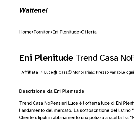
Wattene!
Home
›
Fornitori
›
Eni Plenitude
›
Offerta
Eni Plenitude
Trend Casa NoP
Affiliata
⚡ Luce
🏠 Casa
⏱️ Monoraria
📈 Prezzo variabile og
Descrizione da Eni Plenitude
Trend Casa NoPensieri Luce è l’offerta luce di Eni Pleni
l’andamento del mercato. La sottoscrizione del listino “N
Cliente stipuli in abbinamento una polizza a scelta tra “