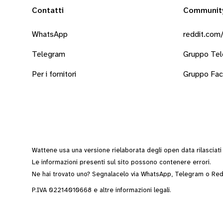
Contatti
Communit
WhatsApp
reddit.com/
Telegram
Gruppo Te
Per i fornitori
Gruppo Fa
Wattene usa una versione rielaborata degli
open data
rilasciat
Le informazioni presenti sul sito possono contenere errori.
Ne hai trovato uno? Segnalacelo via
WhatsApp
,
Telegram
o
Red
P.IVA 02214010668 e altre
informazioni legali
.