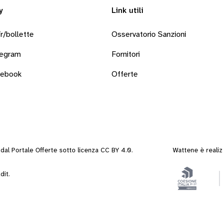
y
Link utili
r/bollette
Osservatorio Sanzioni
legram
Fornitori
cebook
Offerte
i dal
Portale Offerte
sotto
licenza CC BY 4.0
.
Wattene è reali
dit
.