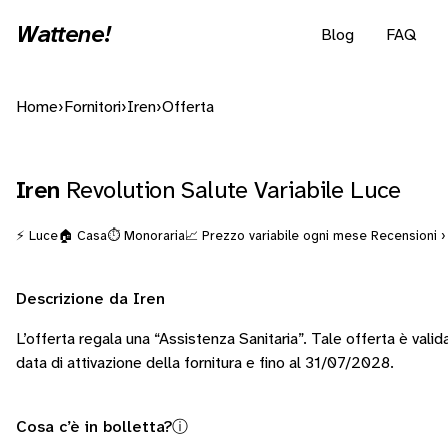
Wattene!
Blog
FAQ
Home
›
Fornitori
›
Iren
›
Offerta
Iren
Revolution Salute Variabile Luce
⚡ Luce
🏠 Casa
⏱️ Monoraria
📈 Prezzo variabile ogni mese
Recensioni ›
Descrizione da Iren
L’offerta regala una “Assistenza Sanitaria”. Tale offerta è valid
data di attivazione della fornitura e fino al 31/07/2028.
Cosa c’è in bolletta?
ⓘ