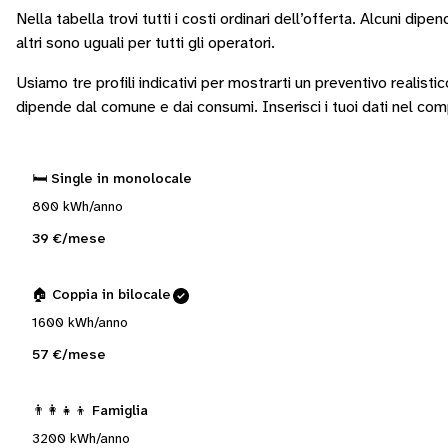
Nella tabella trovi tutti i costi ordinari dell’offerta. Alcuni
dipend
altri sono
uguali per tutti gli operatori
.
Usiamo tre profili indicativi per mostrarti un preventivo realisti
dipende dal comune e dai consumi.
Inserisci i tuoi dati nel co
🛏️ Single in monolocale
800 kWh/anno
39 €/mese
🏠 Coppia in bilocale
1600 kWh/anno
57 €/mese
👨‍👩‍👧‍👦 Famiglia
3200 kWh/anno