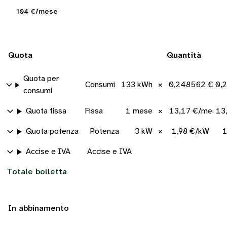
104 €/mese
Quota
Quantità
Quota per
Consumi
133 kWh
×
0,248562 €/k
0,
consumi
Quota fissa
Fissa
1 mese
×
13,17 €/mese
13
Quota potenza
Potenza
3 kW
×
1,98 €/kW
1
Accise e IVA
Accise e IVA
Totale bolletta
In abbinamento