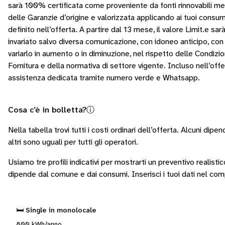
sarà 100% certificata come proveniente da fonti rinnovabili m
delle Garanzie d’origine e valorizzata applicando ai tuoi consumi
definito nell’offerta. A partire dal 13 mese, il valore Limit.e sar
invariato salvo diversa comunicazione, con idoneo anticipo, con c
variarlo in aumento o in diminuzione, nel rispetto delle Condizio
Fornitura e della normativa di settore vigente. Incluso nell’offer
assistenza dedicata tramite numero verde e Whatsapp.
Cosa c’è in bolletta?
ⓘ
Nella tabella trovi tutti i costi ordinari dell’offerta. Alcuni
dipend
altri sono
uguali per tutti gli operatori
.
Usiamo tre profili indicativi per mostrarti un preventivo realisti
dipende dal comune e dai consumi.
Inserisci i tuoi dati nel co
🛏️ Single in monolocale
800 kWh/anno