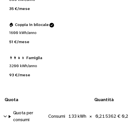
35 €/mese
🏠 Coppia in bilocale
1600 kWh/anno
51 €/mese
👨‍👩‍👧‍👦 Famiglia
3200 kWh/anno
93 €/mese
Quota
Quantità
Quota per
Consumi
133 kWh
×
0,215362 €/k
0,
consumi