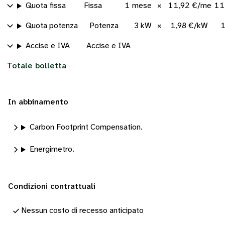
Quota fissa
Fissa
1 mese
×
11,92 €/mese
11
Quota potenza
Potenza
3 kW
×
1,98 €/kW
1
Accise e IVA
Accise e IVA
Totale bolletta
In abbinamento
Carbon Footprint Compensation.
Energimetro.
Condizioni contrattuali
Nessun costo di recesso anticipato