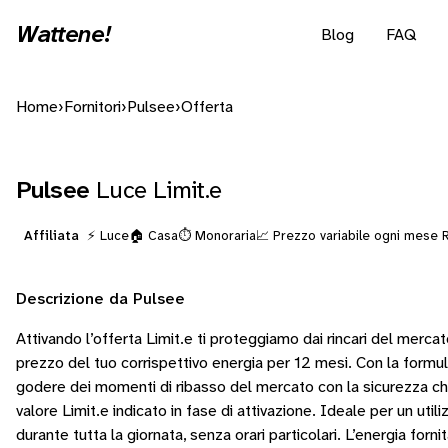
Wattene!
Blog
FAQ
Home
›
Fornitori
›
Pulsee
›
Offerta
Pulsee
Luce Limit.e
Affiliata
⚡ Luce
🏠 Casa
⏱️ Monoraria
📈 Prezzo variabile ogni mese
Descrizione da Pulsee
Attivando l’offerta Limit.e ti proteggiamo dai rincari del mercat
prezzo del tuo corrispettivo energia per 12 mesi. Con la formula
godere dei momenti di ribasso del mercato con la sicurezza che
valore Limit.e indicato in fase di attivazione. Ideale per un utili
durante tutta la giornata, senza orari particolari. L’energia forni