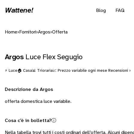
Wattene!
Blog
FAQ
Home
›
Fornitori
›
Argos
›
Offerta
Argos
Luce Flex Segugio
⚡ Luce
🏠 Casa
📊 Trioraria
📈 Prezzo variabile ogni mese
Recensioni ›
Descrizione da Argos
offerta domestica luce variabile.
Cosa c’è in bolletta?
ⓘ
Nella tabella trovi tutti i costi ordinari dell’offerta. Alcuni
dipend