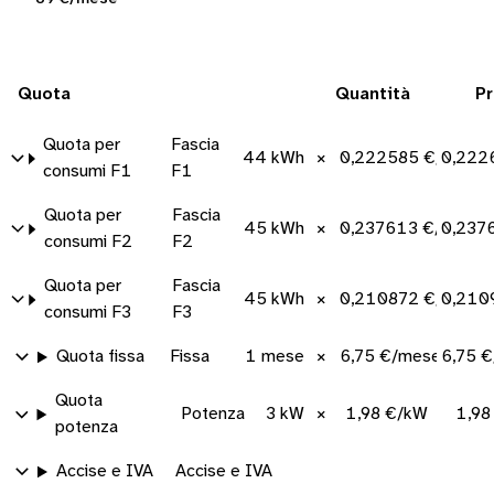
Quota
Quantità
P
Quota per
Fascia
44 kWh
×
0,222585 €/kWh
0,222
consumi F1
F1
Quota per
Fascia
45 kWh
×
0,237613 €/kWh
0,237
consumi F2
F2
Quota per
Fascia
45 kWh
×
0,210872 €/kWh
0,210
consumi F3
F3
Quota fissa
Fissa
1 mese
×
6,75 €/mese
6,75 
Quota
Potenza
3 kW
×
1,98 €/kW
1,98
potenza
Accise e IVA
Accise e IVA