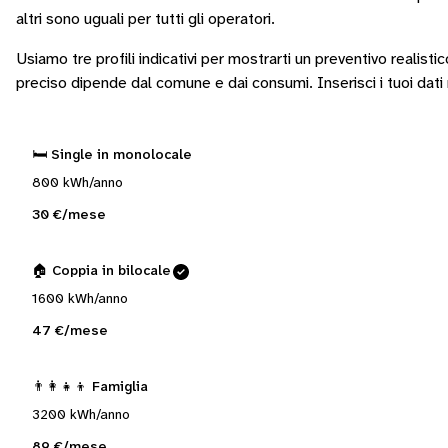
altri sono
uguali per tutti gli operatori
.
Usiamo tre profili indicativi per mostrarti un preventivo realistic
preciso dipende dal comune e dai consumi.
Inserisci i tuoi dat
🛏️ Single in monolocale
800 kWh/anno
30 €/mese
🏠 Coppia in bilocale
1600 kWh/anno
47 €/mese
👨‍👩‍👧‍👦 Famiglia
3200 kWh/anno
89 €/mese