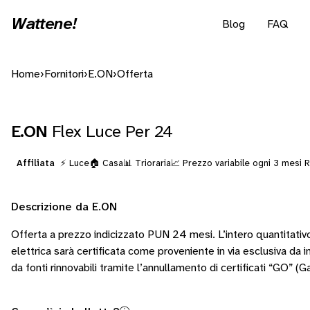
Wattene!
Blog
FAQ
Home
›
Fornitori
›
E.ON
›
Offerta
E.ON
Flex Luce Per 24
Affiliata
⚡ Luce
🏠 Casa
📊 Trioraria
📈 Prezzo variabile ogni 3 mesi
R
Descrizione da E.ON
Offerta a prezzo indicizzato PUN 24 mesi. L’intero quantitativo
elettrica sarà certificata come proveniente in via esclusiva da i
da fonti rinnovabili tramite l’annullamento di certificati “GO” (Ga