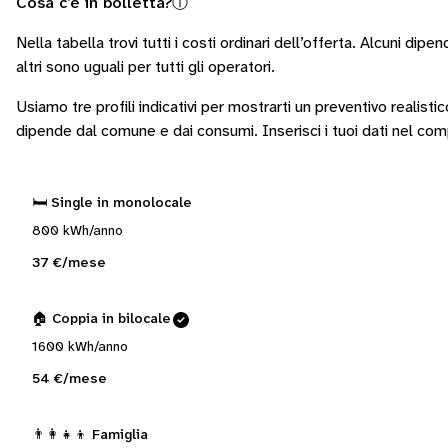
Cosa c’è in bolletta?
ⓘ
Nella tabella trovi tutti i costi ordinari dell’offerta. Alcuni
dipend
altri sono
uguali per tutti gli operatori
.
Usiamo tre profili indicativi per mostrarti un preventivo realisti
dipende dal comune e dai consumi.
Inserisci i tuoi dati nel co
🛏️ Single in monolocale
800 kWh/anno
37 €/mese
🏠 Coppia in bilocale
1600 kWh/anno
54 €/mese
👨‍👩‍👧‍👦 Famiglia