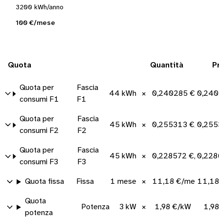
3200 kWh/anno
100 €/mese
Quota
Quantità
P
Quota per
Fascia
44 kWh
×
0,240285 €/kWh
0,240
consumi F1
F1
Quota per
Fascia
45 kWh
×
0,255313 €/kWh
0,255
consumi F2
F2
Quota per
Fascia
45 kWh
×
0,228572 €/kWh
0,228
consumi F3
F3
Quota fissa
Fissa
1 mese
×
11,18 €/mese
11,18
Quota
Potenza
3 kW
×
1,98 €/kW
1,9
potenza