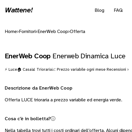
Wattene!
Blog
FAQ
Home
›
Fornitori
›
EnerWeb Coop
›
Offerta
EnerWeb Coop
Enerweb Dinamica Luce
⚡ Luce
🏠 Casa
📊 Trioraria
📈 Prezzo variabile ogni mese
Recensioni ›
Descrizione da EnerWeb Coop
Offerta LUCE trioraria a prezzo variabile ed energia verde.
Cosa c’è in bolletta?
ⓘ
Nella tabella trovi tutti i costi ordinari dell’offerta. Alcuni
dipend