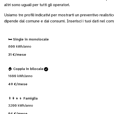
altri sono
uguali per tutti gli operatori
.
Usiamo tre profili indicativi per mostrarti un preventivo realisti
dipende dal comune e dai consumi.
Inserisci i tuoi dati nel co
🛏️ Single in monolocale
800 kWh/anno
31 €/mese
🏠 Coppia in bilocale
1600 kWh/anno
49 €/mese
👨‍👩‍👧‍👦 Famiglia
3200 kWh/anno
94 €/mese