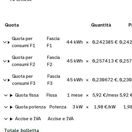
Quota
Quantità
P
Quota per
Fascia
44 kWh
×
0,242385 €/kWh
0,24
consumi F1
F1
Quota per
Fascia
45 kWh
×
0,257413 €/kWh
0,25
consumi F2
F2
Quota per
Fascia
45 kWh
×
0,230672 €/kWh
0,230
consumi F3
F3
Quota fissa
Fissa
1 mese
×
5,92 €/mese
5,92 
Quota potenza
Potenza
3 kW
×
1,98 €/kW
1,9
Accise e IVA
Accise e IVA
Totale bolletta