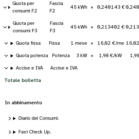
Quota per
Fascia
45 kWh
×
0,240143 €/kWh
0,24
consumi F2
F2
Quota per
Fascia
45 kWh
×
0,213402 €/kWh
0,21
consumi F3
F3
Quota fissa
Fissa
1 mese
×
16,02 €/mese
16,0
Quota potenza
Potenza
3 kW
×
1,98 €/kW
1,9
Accise e IVA
Accise e IVA
Totale bolletta
In abbinamento
Diario dei Consumi.
Fast Check Up.