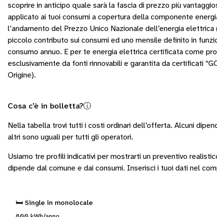
scoprire in anticipo quale sarà la fascia di prezzo più vantaggio
applicato ai tuoi consumi a copertura della componente energi
l’andamento del Prezzo Unico Nazionale dell’energia elettrica
piccolo contributo sui consumi ed uno mensile definito in funzi
consumo annuo. E per te energia elettrica certificata come pr
esclusivamente da fonti rinnovabili e garantita da certificati “G
Origine).
Cosa c’è in bolletta?
ⓘ
Nella tabella trovi tutti i costi ordinari dell’offerta. Alcuni
dipend
altri sono
uguali per tutti gli operatori
.
Usiamo tre profili indicativi per mostrarti un preventivo realisti
dipende dal comune e dai consumi.
Inserisci i tuoi dati nel co
🛏️ Single in monolocale
800 kWh/anno