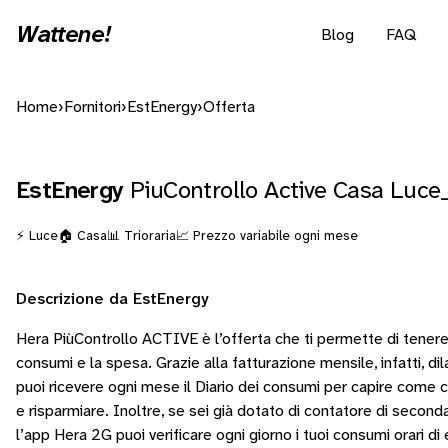
Wattene!
Blog
FAQ
Home
›
Fornitori
›
EstEnergy
›
Offerta
EstEnergy
PiuControllo Active Casa Luce
⚡ Luce
🏠 Casa
📊 Trioraria
📈 Prezzo variabile ogni mese
Descrizione da EstEnergy
Hera PiùControllo ACTIVE è l’offerta che ti permette di tenere 
consumi e la spesa. Grazie alla fatturazione mensile, infatti, dil
puoi ricevere ogni mese il Diario dei consumi per capire come
e risparmiare. Inoltre, se sei già dotato di contatore di secon
l’app Hera 2G puoi verificare ogni giorno i tuoi consumi orari di 