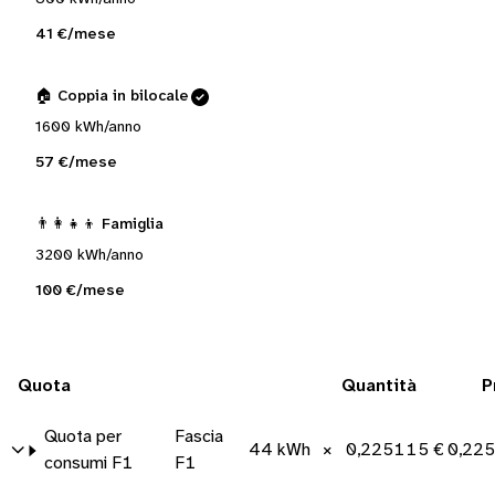
41 €/mese
🏠 Coppia in bilocale
1600 kWh/anno
57 €/mese
👨‍👩‍👧‍👦 Famiglia
3200 kWh/anno
100 €/mese
Quota
Quantità
P
Quota per
Fascia
44 kWh
×
0,225115 €/kWh
0,22
consumi F1
F1