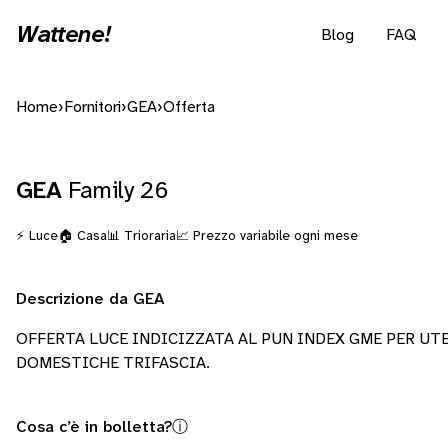
Wattene!
Blog
FAQ
Home
›
Fornitori
›
GEA
›
Offerta
GEA
Family 26
⚡ Luce
🏠 Casa
📊 Trioraria
📈 Prezzo variabile ogni mese
Descrizione da GEA
OFFERTA LUCE INDICIZZATA AL PUN INDEX GME PER UT
DOMESTICHE TRIFASCIA.
Cosa c’è in bolletta?
ⓘ