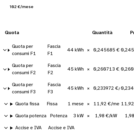
102 €/mese
Quota
Quantità
P
Quota per
Fascia
44 kWh
×
0,245685 €/kWh
0,245
consumi F1
F1
Quota per
Fascia
45 kWh
×
0,260713 €/kWh
0,260
consumi F2
F2
Quota per
Fascia
45 kWh
×
0,233972 €/kWh
0,234
consumi F3
F3
Quota fissa
Fissa
1 mese
×
11,92 €/mese
11,92
Quota potenza
Potenza
3 kW
×
1,98 €/kW
1,9
Accise e IVA
Accise e IVA