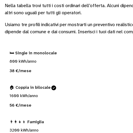
Nella tabella trovi tutti i costi ordinari dell’offerta. Alcuni
dipend
altri sono
uguali per tutti gli operatori
.
Usiamo tre profili indicativi per mostrarti un preventivo realisti
dipende dal comune e dai consumi.
Inserisci i tuoi dati nel co
🛏️ Single in monolocale
800 kWh/anno
38 €/mese
🏠 Coppia in bilocale
1600 kWh/anno
56 €/mese
👨‍👩‍👧‍👦 Famiglia
3200 kWh/anno