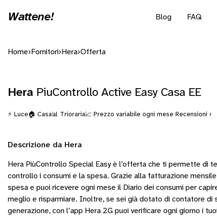
Wattene!
Blog
FAQ
Home
›
Fornitori
›
Hera
›
Offerta
Hera
PiuControllo Active Easy Casa EE
⚡ Luce
🏠 Casa
📊 Trioraria
📈 Prezzo variabile ogni mese
Recensioni ›
Descrizione da Hera
Hera PiùControllo Special Easy è l’offerta che ti permette di t
controllo i consumi e la spesa. Grazie alla fatturazione mensile, i
spesa e puoi ricevere ogni mese il Diario dei consumi per cap
meglio e risparmiare. Inoltre, se sei già dotato di contatore di
generazione, con l’app Hera 2G puoi verificare ogni giorno i tuo