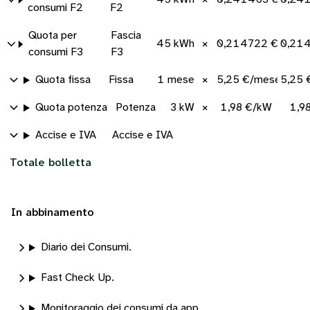
consumi F2
F2
Quota per
Fascia
45 kWh
×
0,214722 €/kWh
0,21
consumi F3
F3
Quota fissa
Fissa
1 mese
×
5,25 €/mese
5,25 
Quota potenza
Potenza
3 kW
×
1,98 €/kW
1,9
Accise e IVA
Accise e IVA
Totale bolletta
In abbinamento
Diario dei Consumi.
Fast Check Up.
Monitoraggio dei consumi da app.