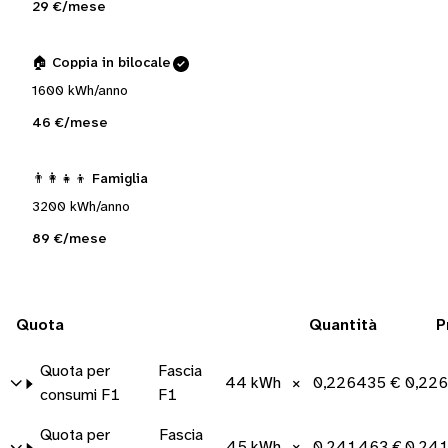
29 €/mese
🏠 Coppia in bilocale
1600 kWh/anno
46 €/mese
👨‍👩‍👧‍👦 Famiglia
3200 kWh/anno
89 €/mese
Quota
Quantità
P
Quota per
Fascia
44 kWh
×
0,226435 €/kWh
0,22
consumi F1
F1
Quota per
Fascia
45 kWh
×
0,241463 €/kWh
0,24