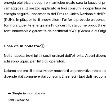
energia elettrica e scoprire in anticipo quale sarà la fascia di p
vantaggiosa! Il prezzo applicato ai tuoi consumi a copertura 
energia seguirà l’andamento del Prezzo Unico Nazionale dell’en
(PUN). In più, per tutti i nuovi clienti l’offerta prevede un bonu
fornitura!E per te energia elettrica certificata come prodotta
fonti rinnovabili e garantita da certificati “GO” (Garanzie di Origi
Cosa c’è in bolletta?
ⓘ
Nella tabella trovi tutti i costi ordinari dell’offerta. Alcuni
dipend
altri sono
uguali per tutti gli operatori
.
Usiamo tre profili indicativi per mostrarti un preventivo realisti
dipende dal comune e dai consumi.
Inserisci i tuoi dati nel co
🛏️ Single in monolocale
800 kWh/anno