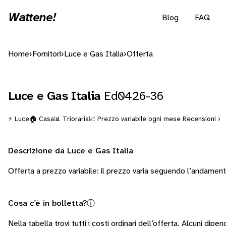
Wattene!
Blog
FAQ
Home
›
Fornitori
›
Luce e Gas Italia
›
Offerta
Luce e Gas Italia
Ed0426-36
⚡ Luce
🏠 Casa
📊 Trioraria
📈 Prezzo variabile ogni mese
Recensioni ›
Descrizione da Luce e Gas Italia
Offerta a prezzo variabile: il prezzo varia seguendo l’andamen
Cosa c’è in bolletta?
ⓘ
Nella tabella trovi tutti i costi ordinari dell’offerta. Alcuni
dipend