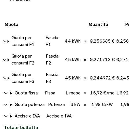
Quota
Quantità
P
Quota per
Fascia
44 kWh
×
0,256685 €/kWh
0,256
consumi F1
F1
Quota per
Fascia
45 kWh
×
0,271713 €/kWh
0,271
consumi F2
F2
Quota per
Fascia
45 kWh
×
0,244972 €/kWh
0,245
consumi F3
F3
Quota fissa
Fissa
1 mese
×
16,92 €/mese
16,92
Quota potenza
Potenza
3 kW
×
1,98 €/kW
1,9
Accise e IVA
Accise e IVA
Totale bolletta