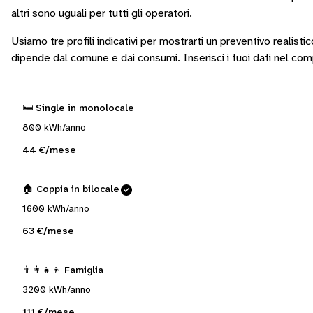
altri sono
uguali per tutti gli operatori
.
Usiamo tre profili indicativi per mostrarti un preventivo realisti
dipende dal comune e dai consumi.
Inserisci i tuoi dati nel co
🛏️ Single in monolocale
800 kWh/anno
44 €/mese
🏠 Coppia in bilocale
1600 kWh/anno
63 €/mese
👨‍👩‍👧‍👦 Famiglia
3200 kWh/anno
111 €/mese