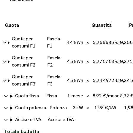
Quota
Quantità
P
Quota per
Fascia
44 kWh
×
0,256685 €/kWh
0,256
consumi F1
F1
Quota per
Fascia
45 kWh
×
0,271713 €/kWh
0,271
consumi F2
F2
Quota per
Fascia
45 kWh
×
0,244972 €/kWh
0,245
consumi F3
F3
Quota fissa
Fissa
1 mese
×
8,92 €/mese
8,92 
Quota potenza
Potenza
3 kW
×
1,98 €/kW
1,9
Accise e IVA
Accise e IVA
Totale bolletta