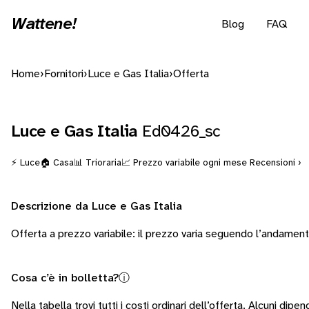
Wattene!
Blog
FAQ
Home
›
Fornitori
›
Luce e Gas Italia
›
Offerta
Luce e Gas Italia
Ed0426_sc
⚡ Luce
🏠 Casa
📊 Trioraria
📈 Prezzo variabile ogni mese
Recensioni ›
Descrizione da Luce e Gas Italia
Offerta a prezzo variabile: il prezzo varia seguendo l’andamen
Cosa c’è in bolletta?
ⓘ
Nella tabella trovi tutti i costi ordinari dell’offerta. Alcuni
dipend