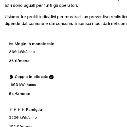
altri sono
uguali per tutti gli operatori
.
Usiamo tre profili indicativi per mostrarti un preventivo realisti
dipende dal comune e dai consumi.
Inserisci i tuoi dati nel co
🛏️ Single in monolocale
800 kWh/anno
35 €/mese
🏠 Coppia in bilocale
1600 kWh/anno
54 €/mese
👨‍👩‍👧‍👦 Famiglia
3200 kWh/anno
102 €/mese