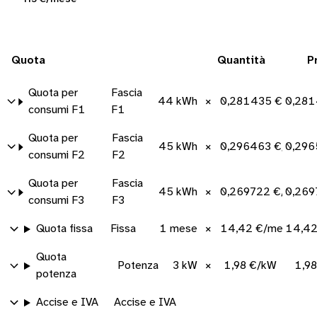
Quota
Quantità
P
Quota per
Fascia
44 kWh
×
0,281435 €/kWh
0,281
consumi F1
F1
Quota per
Fascia
45 kWh
×
0,296463 €/kWh
0,296
consumi F2
F2
Quota per
Fascia
45 kWh
×
0,269722 €/kWh
0,269
consumi F3
F3
Quota fissa
Fissa
1 mese
×
14,42 €/mese
14,42
Quota
Potenza
3 kW
×
1,98 €/kW
1,9
potenza
Accise e IVA
Accise e IVA