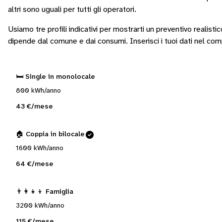
altri sono
uguali per tutti gli operatori
.
Usiamo tre profili indicativi per mostrarti un preventivo realisti
dipende dal comune e dai consumi.
Inserisci i tuoi dati nel co
🛏️ Single in monolocale
800 kWh/anno
43 €/mese
🏠 Coppia in bilocale
1600 kWh/anno
64 €/mese
👨‍👩‍👧‍👦 Famiglia
3200 kWh/anno
115 €/mese