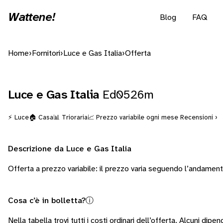
Wattene!
Blog
FAQ
Home
›
Fornitori
›
Luce e Gas Italia
›
Offerta
Luce e Gas Italia
Ed0526m
⚡ Luce
🏠 Casa
📊 Trioraria
📈 Prezzo variabile ogni mese
Recensioni ›
Descrizione da Luce e Gas Italia
Offerta a prezzo variabile: il prezzo varia seguendo l’andamen
Cosa c’è in bolletta?
ⓘ
Nella tabella trovi tutti i costi ordinari dell’offerta. Alcuni
dipend